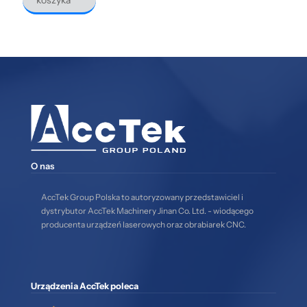
koszyka
O nas
AccTek Group Polska to autoryzowany przedstawiciel i
dystrybutor AccTek Machinery Jinan Co. Ltd. - wiodącego
producenta urządzeń laserowych oraz obrabiarek CNC.
Urządzenia AccTek poleca