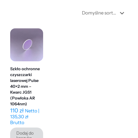
Szkło ochronne
czyszczarki
laserowej Pulse
40×2 mm –
Kwarc JGS1
(Powłoka AR
1064nm)
110
zł
Netto |
135,30
zł
Brutto
Dodaj do