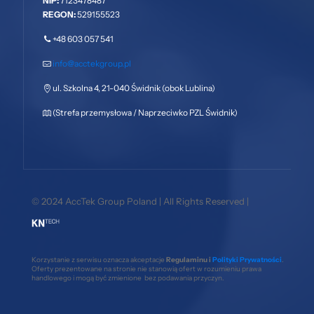
NIP:
7123478487
REGON:
529155523
+48 603 057 541
info@acctekgroup.pl
ul. Szkolna 4, 21-040 Świdnik (obok Lublina)
(Strefa przemysłowa / Naprzeciwko PZL Świdnik)
© 2024 AccTek Group Poland | All Rights Reserved |
Korzystanie z serwisu oznacza akceptacje
Regulaminu i
Polityki Prywatności
.
Oferty prezentowane na stronie nie stanowią ofert w rozumieniu prawa
handlowego i mogą być zmienione bez podawania przyczyn.