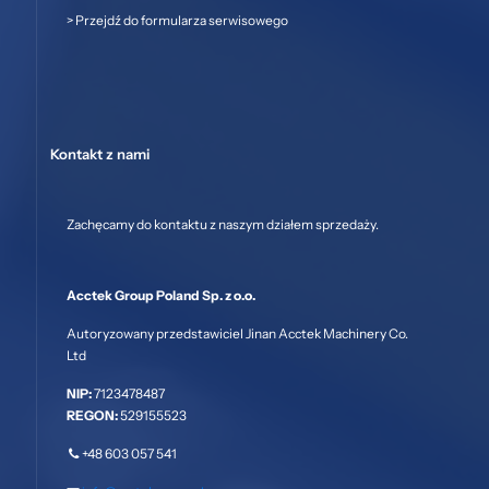
>
Przejdź do formularza serwisowego
Kontakt z nami
Zachęcamy do kontaktu z naszym działem sprzedaży.
Acctek Group Poland Sp. z o.o.
Autoryzowany przedstawiciel Jinan Acctek Machinery Co.
Ltd
NIP:
7123478487
REGON:
529155523
+48 603 057 541