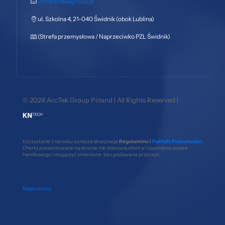
info@acctekgroup.pl
ul. Szkolna 4, 21-040 Świdnik (obok Lublina)
(Strefa przemysłowa / Naprzeciwko PZL Świdnik)
© 2024 AccTek Group Poland | All Rights Reserved |
Korzystanie z serwisu oznacza akceptacje
Regulaminu i
Polityki Prywatności
.
Oferty prezentowane na stronie nie stanowią ofert w rozumieniu prawa
handlowego i mogą być zmienione bez podawania przyczyn.
Mapa strony