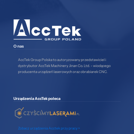
O nas
AccTek Group Polska to autoryzowany przedstawiciel i
dystrybutor AccTek Machinery Jinan Co. Ltd. - wiodącego
producenta urządzeń laserowych oraz obrabiarek CNC.
Urządzenia AccTek poleca
Zobacz urządzenia Acctek przy pracy >