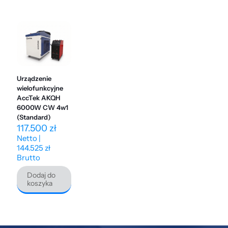
Urządzenie
wielofunkcyjne
AccTek AKQH
6000W CW 4w1
(Standard)
117.500
zł
Netto |
144.525
zł
Brutto
Dodaj do
koszyka