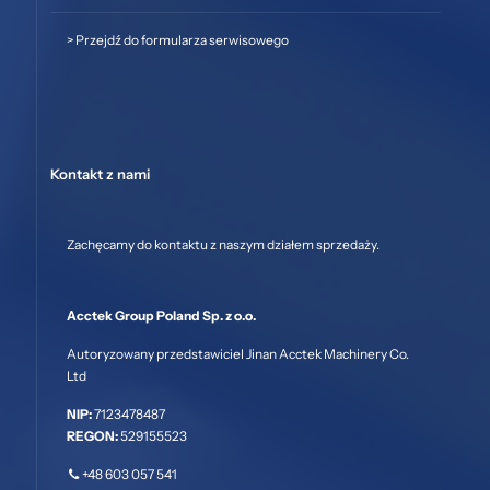
>
Przejdź do formularza serwisowego
Kontakt z nami
Zachęcamy do kontaktu z naszym działem sprzedaży.
Acctek Group Poland Sp. z o.o.
Autoryzowany przedstawiciel Jinan Acctek Machinery Co.
Ltd
NIP:
7123478487
REGON:
529155523
+48 603 057 541