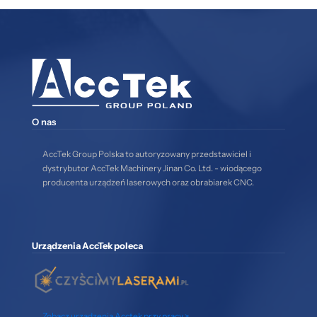
O nas
AccTek Group Polska to autoryzowany przedstawiciel i
dystrybutor AccTek Machinery Jinan Co. Ltd. - wiodącego
producenta urządzeń laserowych oraz obrabiarek CNC.
Urządzenia AccTek poleca
Zobacz urządzenia Acctek przy pracy >