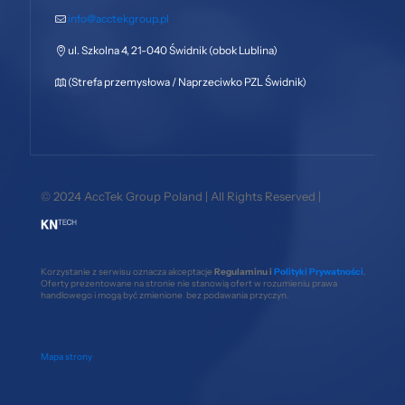
info@acctekgroup.pl
ul. Szkolna 4, 21-040 Świdnik (obok Lublina)
(Strefa przemysłowa / Naprzeciwko PZL Świdnik)
© 2024 AccTek Group Poland | All Rights Reserved |
Korzystanie z serwisu oznacza akceptacje
Regulaminu i
Polityki Prywatności
.
Oferty prezentowane na stronie nie stanowią ofert w rozumieniu prawa
handlowego i mogą być zmienione bez podawania przyczyn.
Mapa strony