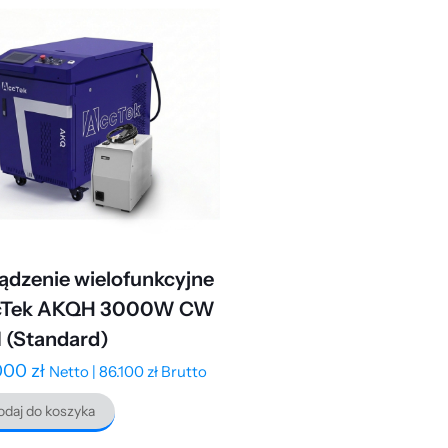
ądzenie wielofunkcyjne
cTek AKQH 3000W CW
 (Standard)
000
zł
Netto |
86.100
zł
Brutto
daj do koszyka