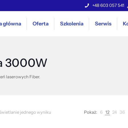
+48 603 057 541
a główna
Oferta
Szkolenia
Serwis
K
wa 3000W
eń laserowych Fiber.
wietlanie jednego wyniku
Pokaż:
6
12
24
36