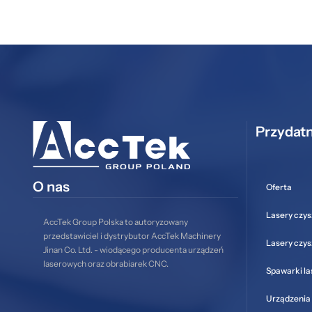
Przydatn
O nas
Oferta
Lasery czys
AccTek Group Polska to autoryzowany
przedstawiciel i dystrybutor AccTek Machinery
Lasery czy
Jinan Co. Ltd. - wiodącego producenta urządzeń
laserowych oraz obrabiarek CNC.
Spawarki l
Urządzenia 