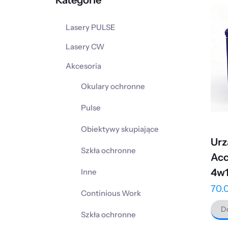
Kategorie
Lasery PULSE
Lasery CW
Akcesoria
Okulary ochronne
Pulse
Obiektywy skupiające
Urz
Szkła ochronne
Ac
4w1
Inne
70.
Continious Work
Do
Szkła ochronne