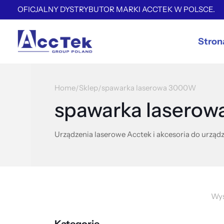
OFICJALNY DYSTRYBUTOR MARKI ACCTEK W POLSCE.
Stron
Home
Sklep
spawarka laserowa 3000W
/
/
spawarka lasero
Urządzenia laserowe Acctek i akcesoria do urządz
Wyś