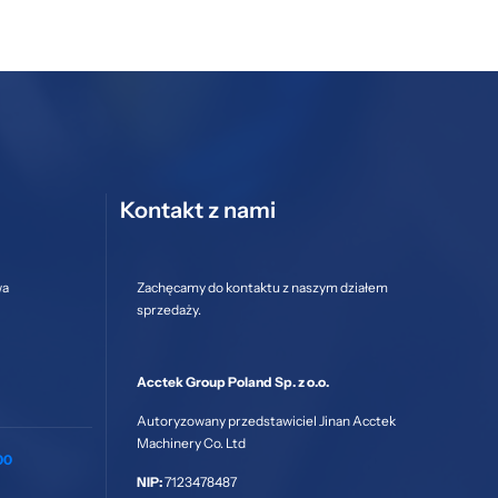
Kontakt z nami
wa
Zachęcamy do kontaktu z naszym działem
sprzedaży.
Acctek Group Poland Sp. z o.o.
Autoryzowany przedstawiciel Jinan Acctek
Machinery Co. Ltd
00
NIP:
7123478487