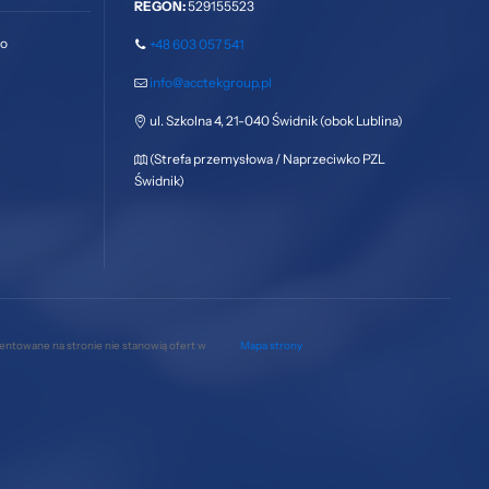
REGON:
529155523
go
+48 603 057 541
info@acctekgroup.pl
ul. Szkolna 4, 21-040 Świdnik (obok Lublina)
(Strefa przemysłowa / Naprzeciwko PZL
Świdnik)
zentowane na stronie nie stanowią ofert w
Mapa strony