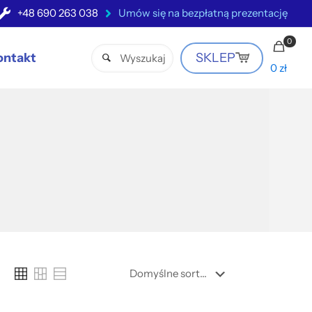
+48 690 263 038
Umów się na bezpłatną prezentację
0
ontakt
SKLEP
0 zł