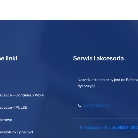
e linki
Serwis i akcesoria
Nasz dział techniczny jest do Państ
dyspozycji.
zczące – Continious Work
+48 690 263 038
szczące – PULSE
aserowe
> Poniedziałek – Piątek:
08:00 - 20:
wielofunkcyjne 3w1