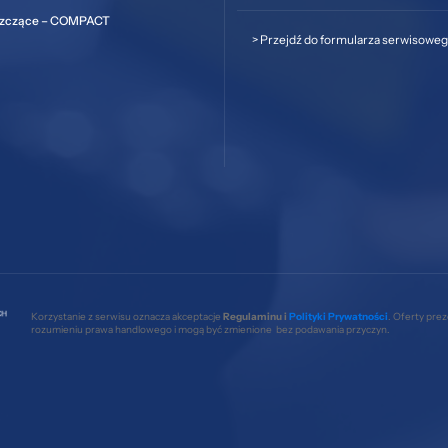
szczące – COMPACT
>
Przejdź do formularza serwisowe
Korzystanie z serwisu oznacza akceptacje
Regulaminu i
Polityki Prywatności
. Oferty pre
rozumieniu prawa handlowego i mogą być zmienione bez podawania przyczyn.