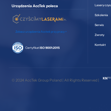
Lasery czy
Urządzenia AccTek poleca
Szkolenia
Serwis
Zobacz urządzenia Acctek przy pracy >
Zwroty
Kontakt
Certyfikat
ISO 9001:2015
© 2024 AccTek Group Poland | All Rights Reserved |