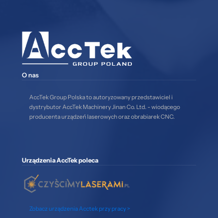
O nas
AccTek Group Polska to autoryzowany przedstawiciel i
dystrybutor AccTek Machinery Jinan Co. Ltd. - wiodącego
producenta urządzeń laserowych oraz obrabiarek CNC.
Urządzenia AccTek poleca
Zobacz urządzenia Acctek przy pracy >