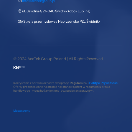
info@acctekgroup.pl
ul. Szkolna 4, 21-040 Świdnik (obok Lublina)
(Strefa przemysłowa / Naprzeciwko PZL Świdnik)
© 2024 AccTek Group Poland | All Rights Reserved |
Korzystanie z serwisu oznacza akceptacje
Regulaminu i
Polityki Prywatności
.
Oferty prezentowane na stronie nie stanowią ofert w rozumieniu prawa
handlowego i mogą być zmienione bez podawania przyczyn.
Mapa strony