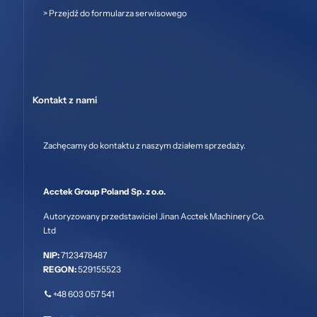
>
Przejdź do formularza serwisowego
Kontakt z nami
Zachęcamy do kontaktu z naszym działem sprzedaży.
Acctek Group Poland Sp. z o.o.
Autoryzowany przedstawiciel Jinan Acctek Machinery Co.
Ltd
NIP:
7123478487
REGON:
529155523
+48 603 057 541