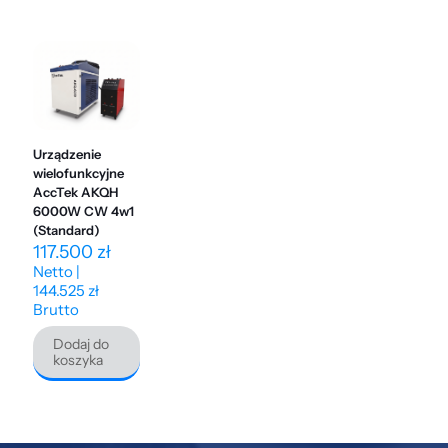
Urządzenie
wielofunkcyjne
AccTek AKQH
6000W CW 4w1
(Standard)
117.500
zł
Netto |
144.525
zł
Brutto
Dodaj do
koszyka