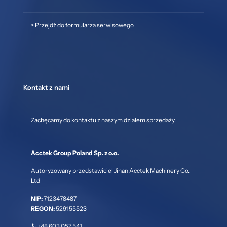
>
Przejdź do formularza serwisowego
Kontakt z nami
Zachęcamy do kontaktu z naszym działem sprzedaży.
Acctek Group Poland Sp. z o.o.
Autoryzowany przedstawiciel Jinan Acctek Machinery Co.
Ltd
NIP:
7123478487
REGON:
529155523
+48 603 057 541