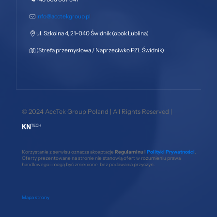
info@acctekgroup.pl
ul. Szkolna 4, 21-040 Świdnik (obok Lublina)
(Strefa przemysłowa / Naprzeciwko PZL Świdnik)
© 2024 AccTek Group Poland | All Rights Reserved |
Korzystanie z serwisu oznacza akceptacje
Regulaminu i
Polityki Prywatności
.
Oferty prezentowane na stronie nie stanowią ofert w rozumieniu prawa
handlowego i mogą być zmienione bez podawania przyczyn.
Mapa strony