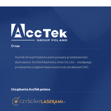
O nas
AccTek Group Polska to autoryzowany przedstawiciel i
dystrybutor AccTek Machinery Jinan Co. Ltd. - wiodącego
producenta urządzeń laserowych oraz obrabiarek CNC.
Urządzenia AccTek poleca