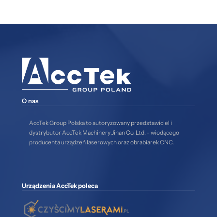
O nas
AccTek Group Polska to autoryzowany przedstawiciel i
dystrybutor AccTek Machinery Jinan Co. Ltd. - wiodącego
producenta urządzeń laserowych oraz obrabiarek CNC.
Urządzenia AccTek poleca