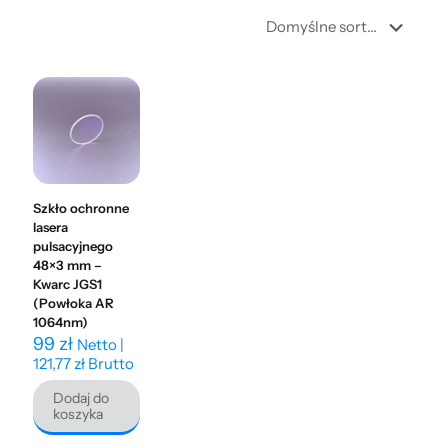
Szkło ochronne
lasera
pulsacyjnego
48×3 mm –
Kwarc JGS1
(Powłoka AR
1064nm)
99
zł
Netto |
121,77
zł
Brutto
Dodaj do
koszyka