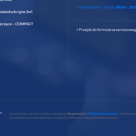
> Poniedziałek – Piątek:
08:00 - 20:
wielofunkcyjne 3w1
szczące – COMPACT
>
Przejdź do formularza serwisowe
Korzystanie z serwisu oznacza akceptacje
Regulaminu i
Polityki Prywatności
. Oferty pre
rozumieniu prawa handlowego i mogą być zmienione bez podawania przyczyn.