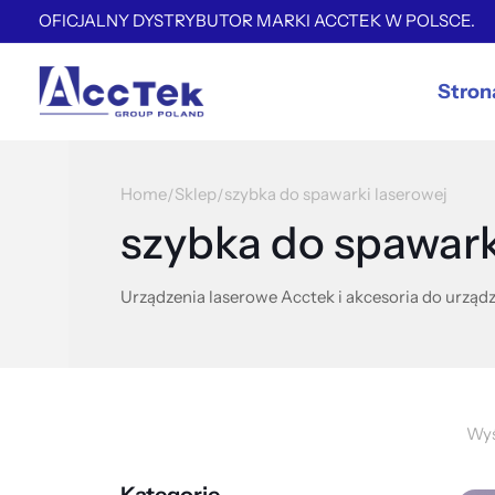
OFICJALNY DYSTRYBUTOR MARKI ACCTEK W POLSCE.
Stron
Home
Sklep
szybka do spawarki laserowej
/
/
szybka do spawark
Urządzenia laserowe Acctek i akcesoria do urządz
Wyś