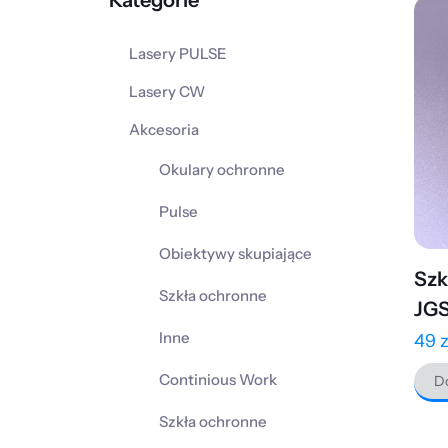
Kategorie
Lasery PULSE
Lasery CW
Akcesoria
Okulary ochronne
Pulse
Obiektywy skupiające
Szk
Szkła ochronne
JGS
Inne
49
z
Continious Work
Do
Szkła ochronne