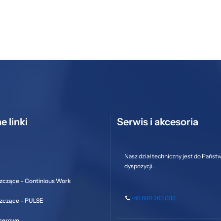
e linki
Serwis i akcesoria
Nasz dział techniczny jest do Państ
dyspozycji.
zczące – Continious Work
+48 690 263 038
szczące – PULSE
aserowe