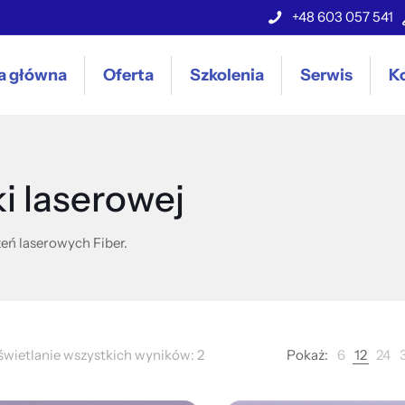
+48 603 057 541
a główna
Oferta
Szkolenia
Serwis
K
i laserowej
eń laserowych Fiber.
wietlanie wszystkich wyników: 2
Pokaż:
6
12
24