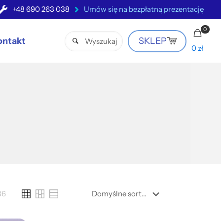
+48 690 263 038
Umów się na bezpłatną prezentację
0
ontakt
SKLEP
0 zł
36