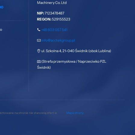
Machinery Co. Ltd
00
NIP:
7123478487
REGON:
529155523
go
+48 603 057 541
info@acctekgroup.pl
ul. Szkolna 4, 21-040 Świdnik (obok Lublina)
(Strefa przemysłowa / Naprzeciwko PZL
Świdnik)
zentowane na stronie nie stanowią ofert w
Mapa strony