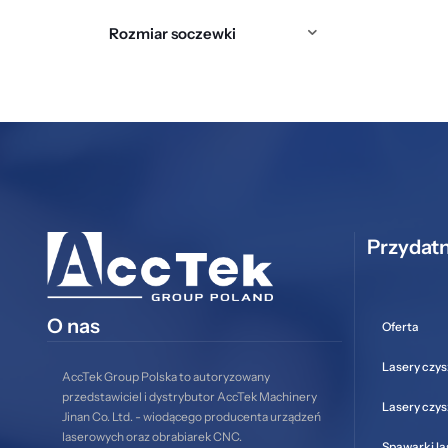
Rozmiar soczewki
Przydatn
O nas
Oferta
Lasery czys
AccTek Group Polska to autoryzowany
przedstawiciel i dystrybutor AccTek Machinery
Lasery czy
Jinan Co. Ltd. - wiodącego producenta urządzeń
laserowych oraz obrabiarek CNC.
Spawarki l