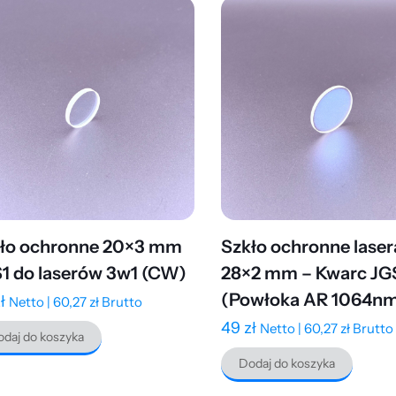
ło ochronne 20×3 mm
Szkło ochronne lase
1 do laserów 3w1 (CW)
28×2 mm – Kwarc JG
(Powłoka AR 1064n
ł
Netto |
60,27
zł
Brutto
49
zł
Netto |
60,27
zł
Brutto
daj do koszyka
Dodaj do koszyka