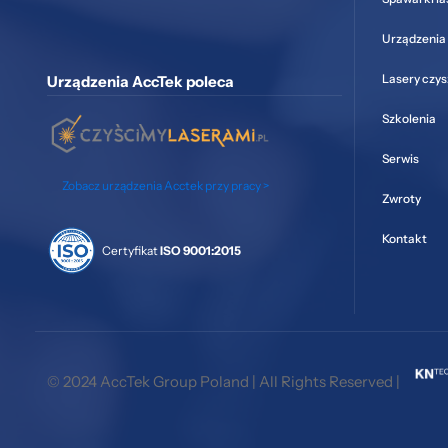
Urządzenia 
Lasery czy
Urządzenia AccTek poleca
Szkolenia
Serwis
Zobacz urządzenia Acctek przy pracy >
Zwroty
Kontakt
Certyfikat
ISO 9001:2015
© 2024 AccTek Group Poland | All Rights Reserved |