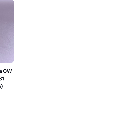
ra CW
S1
m)