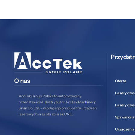
Przydatn
O nas
Oferta
Lasery czys
AccTek Group Polska to autoryzowany
przedstawiciel i dystrybutor AccTek Machinery
Lasery czy
Jinan Co. Ltd. - wiodącego producenta urządzeń
laserowych oraz obrabiarek CNC.
Spawarki l
Urządzenia 