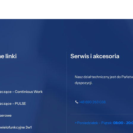
e linki
Serwis i akcesoria
Nasz dział techniczny jest do Państ
dyspozycji.
zczące – Continious Work
+48 690 263 038
szczące – PULSE
aserowe
> Poniedziałek – Piątek:
08:00 - 20:
wielofunkcyjne 3w1