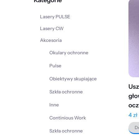
Kategorie
Lasery PULSE
Lasery CW
Akcesoria
Okulary ochronne
Pulse
Obiektywy skupiające
Usz
Szkła ochronne
gło
ocz
Inne
4
zł
Continious Work
Do
Szkła ochronne