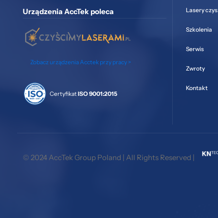
Lasery czy
Urządzenia AccTek poleca
Szkolenia
Serwis
Zobacz urządzenia Acctek przy pracy >
Zwroty
Kontakt
Certyfikat
ISO 9001:2015
© 2024 AccTek Group Poland | All Rights Reserved |