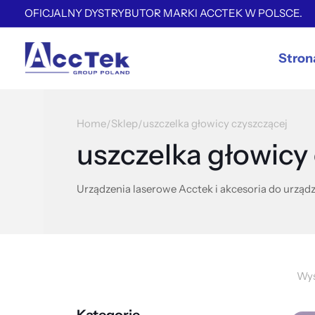
OFICJALNY DYSTRYBUTOR MARKI ACCTEK W POLSCE.
Stron
Home
Sklep
uszczelka głowicy czyszczącej
/
/
uszczelka głowicy
Urządzenia laserowe Acctek i akcesoria do urządz
Wyś