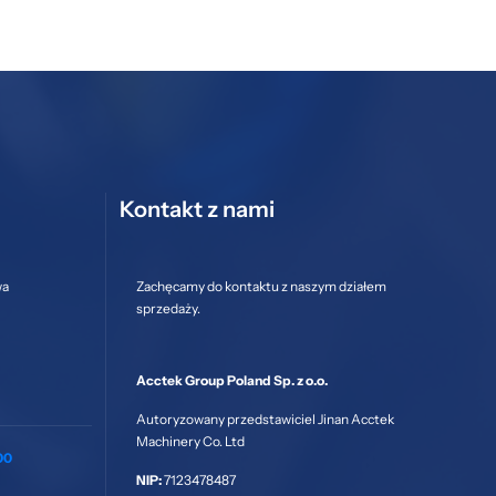
Kontakt z nami
wa
Zachęcamy do kontaktu z naszym działem
sprzedaży.
Acctek Group Poland Sp. z o.o.
Autoryzowany przedstawiciel Jinan Acctek
Machinery Co. Ltd
00
NIP:
7123478487