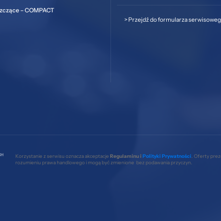
szczące – COMPACT
>
Przejdź do formularza serwisowe
Korzystanie z serwisu oznacza akceptacje
Regulaminu i
Polityki Prywatności
. Oferty pre
rozumieniu prawa handlowego i mogą być zmienione bez podawania przyczyn.