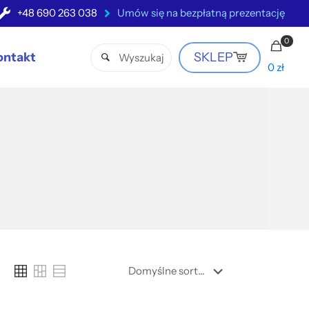
+48 690 263 038
Umów się na bezpłatną prezentację
0
ontakt
SKLEP
0 zł