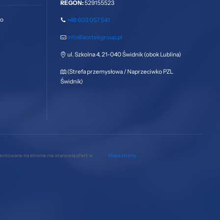
REGON:
529155523
go
+48 603 057 541
info@acctekgroup.pl
ul. Szkolna 4, 21-040 Świdnik (obok Lublina)
(Strefa przemysłowa / Naprzeciwko PZL
Świdnik)
zentowane na stronie nie stanowią ofert w
Mapa strony