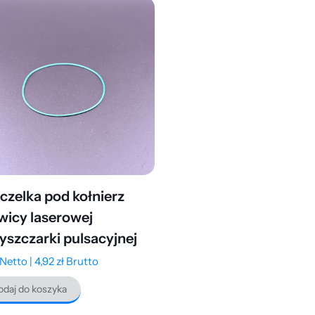
czelka pod kołnierz
wicy laserowej
yszczarki pulsacyjnej
Netto |
4,92
zł
Brutto
daj do koszyka