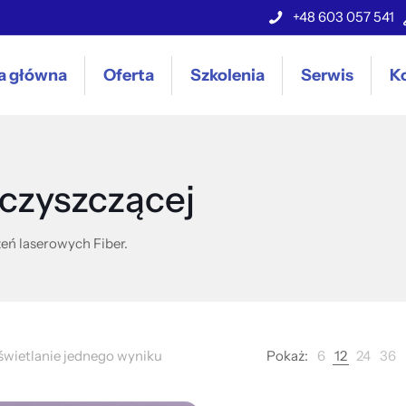
+48 603 057 541
a główna
Oferta
Szkolenia
Serwis
K
 czyszczącej
eń laserowych Fiber.
wietlanie jednego wyniku
Pokaż:
6
12
24
36