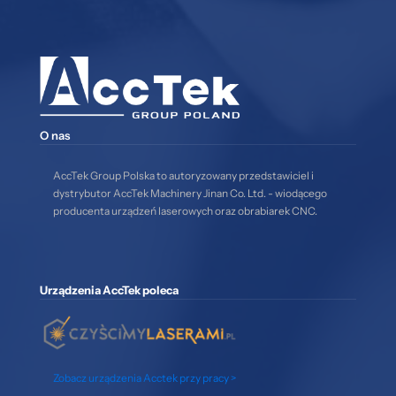
O nas
AccTek Group Polska to autoryzowany przedstawiciel i
dystrybutor AccTek Machinery Jinan Co. Ltd. - wiodącego
producenta urządzeń laserowych oraz obrabiarek CNC.
Urządzenia AccTek poleca
Zobacz urządzenia Acctek przy pracy >