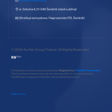
info@acctekgroup.pl
ul. Szkolna 4, 21-040 Świdnik (obok Lublina)
(Strefa przemysłowa / Naprzeciwko PZL Świdnik)
© 2024 AccTek Group Poland | All Rights Reserved |
Korzystanie z serwisu oznacza akceptacje
Regulaminu i
Polityki Prywatności
.
Oferty prezentowane na stronie nie stanowią ofert w rozumieniu prawa
handlowego i mogą być zmienione bez podawania przyczyn.
Mapa strony