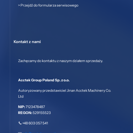
>
Przejdź do formularza serwisowego
Kontakt z nami
Zachęcamy do kontaktu z naszym działem sprzedaży.
Acctek Group Poland Sp. z o.o.
Autoryzowany przedstawiciel Jinan Acctek Machinery Co.
Ltd
NIP:
7123478487
REGON:
529155523
+48 603 057 541