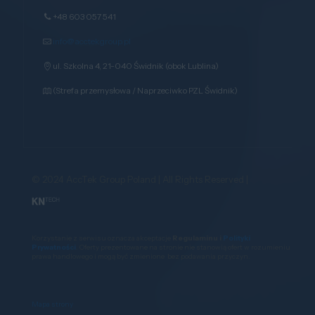
+48 603 057 541
info@acctekgroup.pl
ul. Szkolna 4, 21-040 Świdnik (obok Lublina)
(Strefa przemysłowa / Naprzeciwko PZL Świdnik)
© 2024 AccTek Group Poland | All Rights Reserved |
Korzystanie z serwisu oznacza akceptacje
Regulaminu i
Polityki
Prywatności
. Oferty prezentowane na stronie nie stanowią ofert w rozumieniu
prawa handlowego i mogą być zmienione bez podawania przyczyn.
Mapa strony