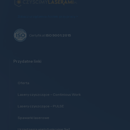
Zobacz urządzenia Acctek przy pracy >
Certyfikat
ISO 9001:2015
Przydatne linki
Oferta
Lasery czyszczące – Continious Work
Lasery czyszczące – PULSE
Spawarki laserowe
Urządzenia wielofunkcyjne 3w1