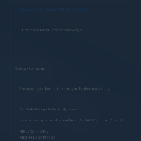
> Poniedziałek – Piątek:
08:00 - 20:00
>
Przejdź do formularza serwisowego
Kontakt z nami
Zachęcamy do kontaktu z naszym działem sprzedaży.
Acctek Group Poland Sp. z o.o.
Autoryzowany przedstawiciel Jinan Acctek Machinery Co. Ltd
NIP:
7123478487
REGON:
529155523