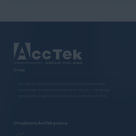
O nas
AccTek Group Polska to autoryzowany przedstawiciel i
dystrybutor AccTek Machinery Jinan Co. Ltd. - wiodącego
producenta urządzeń laserowych oraz obrabiarek CNC.
Urządzenia AccTek poleca