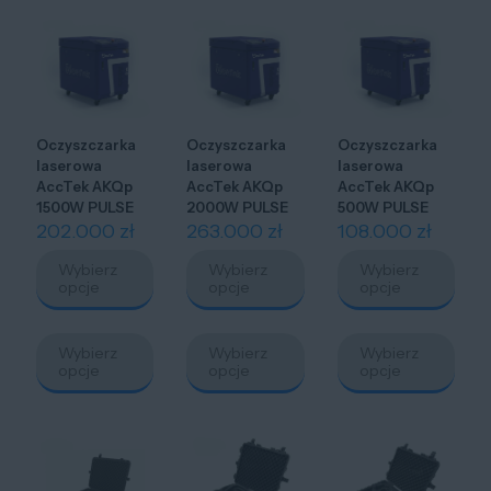
Opcje
Opcje
Opcj
można
można
możn
wybrać
wybrać
wybr
na
na
na
stronie
stronie
stron
produktu
produktu
prod
Oczyszczarka
Oczyszczarka
Oczyszczarka
laserowa
laserowa
laserowa
AccTek AKQp
AccTek AKQp
AccTek AKQp
1500W PULSE
2000W PULSE
500W PULSE
202.000
zł
263.000
zł
108.000
zł
Wybierz
Wybierz
Wybierz
opcje
opcje
opcje
Ten
Ten
Ten
produkt
produkt
produ
Wybierz
Wybierz
Wybierz
ma
ma
ma
opcje
opcje
opcje
wiele
wiele
wiele
wariantów.
wariantów.
waria
Opcje
Opcje
Opcj
można
można
możn
wybrać
wybrać
wybr