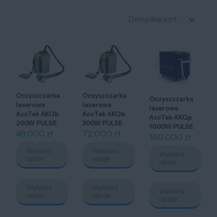
Oczyszczarka
Oczyszczarka
Oczyszczarka
laserowa
laserowa
laserowa
AccTek AKQb
AccTek AKQb
AccTek AKQp
200W PULSE
300W PULSE
1000W PULSE
48.000
zł
72.000
zł
160.000
zł
Wybierz
Wybierz
Wybierz
opcje
opcje
opcje
Ten
Ten
Ten
produkt
produkt
Wybierz
Wybierz
produ
Wybierz
ma
ma
opcje
opcje
ma
opcje
wiele
wiele
wiele
wariantów.
wariantów.
waria