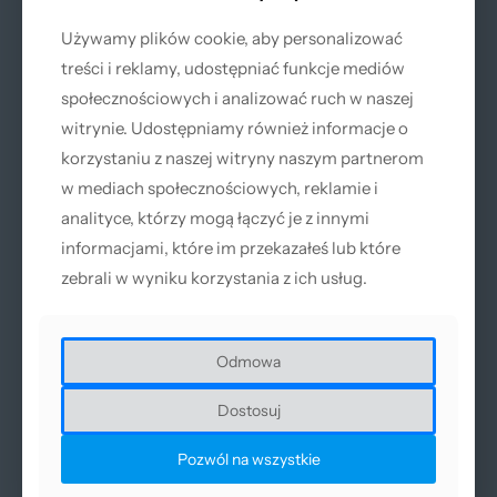
Używamy plików cookie, aby personalizować
Używamy plików cookie, aby personalizować
treści i reklamy, udostępniać funkcje mediów
treści i reklamy, udostępniać funkcje mediów
społecznościowych i analizować ruch w naszej
społecznościowych i analizować ruch w naszej
witrynie. Udostępniamy również informacje o
witrynie. Udostępniamy również informacje o
korzystaniu z naszej witryny naszym partnerom
korzystaniu z naszej witryny naszym partnerom
w mediach społecznościowych, reklamie i
w mediach społecznościowych, reklamie i
analityce, którzy mogą łączyć je z innymi
analityce, którzy mogą łączyć je z innymi
informacjami, które im przekazałeś lub które
informacjami, które im przekazałeś lub które
zebrali w wyniku korzystania z ich usług.
zebrali w wyniku korzystania z ich usług.
Odmowa
Odmowa
Kompletny zestaw – gotowy do pracy
Dostosuj
Dostosuj
W zestawie użytkownik otrzymuje wszystkie niezbędne
elementy do natychmiastowego rozpoczęcia pracy:
Pozwól na wszystkie
Pozwól na wszystkie
stabilizator napięcia