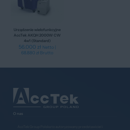
Urządzenie wielofunkcyjne
AccTek AKQH 2000W CW
4w1 (Standard)
56.000
zł
Netto |
68.880
zł
Brutto
O nas
AccTek Group Polska to autoryzowany przedstawiciel i