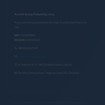
Acctek Group Poland Sp. z o.o.
Autoryzowany przedstawiciel Jinan Acctek Machinery Co.
Ltd
NIP:
7123478487
REGON:
529155523
+48 603 057 541
info@acctekgroup.pl
ul. Szkolna 4, 21-040 Świdnik (obok Lublina)
(Strefa przemysłowa / Naprzeciwko PZL Świdnik)
© 2024 AccTek Group Poland | All Rights Reserved |