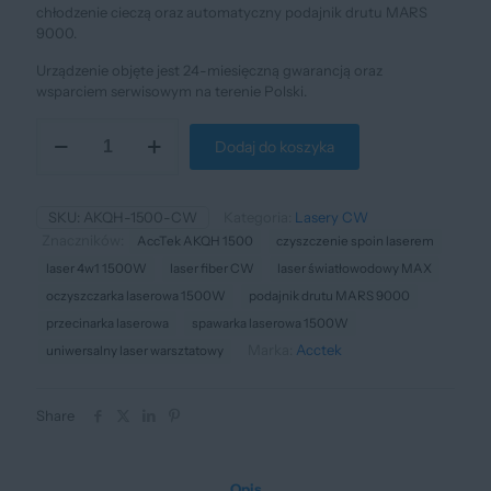
chłodzenie cieczą oraz automatyczny podajnik drutu MARS
9000.
Urządzenie objęte jest 24-miesięczną gwarancją oraz
wsparciem serwisowym na terenie Polski.
ilość
Dodaj do koszyka
Urządzenie
wielofunkcyjne
AccTek
AKQH
SKU:
AKQH-1500-CW
Kategoria:
Lasery CW
1500W
Znaczników:
AccTek AKQH 1500
czyszczenie spoin laserem
CW
laser 4w1 1500W
laser fiber CW
laser światłowodowy MAX
4w1
(Standard)
oczyszczarka laserowa 1500W
podajnik drutu MARS 9000
przecinarka laserowa
spawarka laserowa 1500W
Marka:
Acctek
uniwersalny laser warsztatowy
Share
Opis