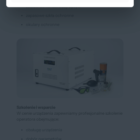
zestaw do konserwacji optyki
zapasowe szkła ochronne
okulary ochronne
Szkolenie i wsparcie
W cenie urządzenia zapewniamy profesjonalne szkolenie
operatora obejmujące:
obsługę urządzenia
dobór parametrów