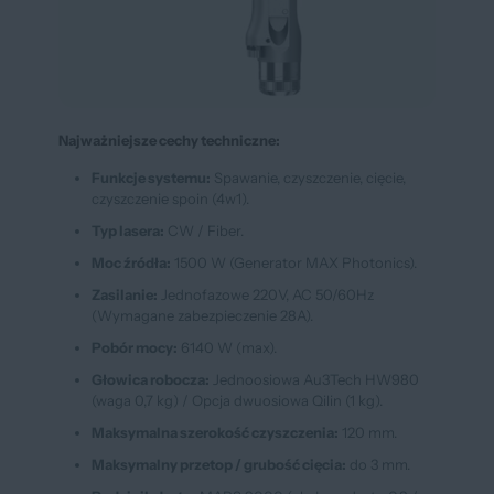
Najważniejsze cechy techniczne:
Funkcje systemu:
Spawanie, czyszczenie, cięcie,
czyszczenie spoin (4w1).
Typ lasera:
CW / Fiber.
Moc źródła:
1500 W (Generator MAX Photonics).
Zasilanie:
Jednofazowe 220V, AC 50/60Hz
(Wymagane zabezpieczenie 28A).
Pobór mocy:
6140 W (max).
Głowica robocza:
Jednoosiowa Au3Tech HW980
(waga 0,7 kg) / Opcja dwuosiowa Qilin (1 kg).
Maksymalna szerokość czyszczenia:
120 mm.
Maksymalny przetop / grubość cięcia:
do 3 mm.