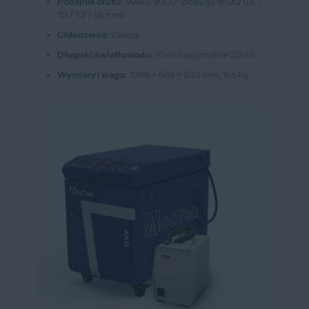
Podajnik drutu:
MARS 9000 (obsługa drutu 0.8 /
1.0 / 1.2 / 1.6 mm).
Chłodzenie:
Cieczą.
Długość światłowodu:
10 m (opcjonalnie 20 m).
Wymiary i waga:
1066 × 665 × 930 mm, 165 kg.