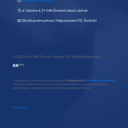
info@acctekgroup.pl
ul. Szkolna 4, 21-040 Świdnik (obok Lublina)
(Strefa przemysłowa / Naprzeciwko PZL Świdnik)
© 2024 AccTek Group Poland | All Rights Reserved |
Korzystanie z serwisu oznacza akceptacje
Regulaminu i
Polityki Prywatności
.
Oferty prezentowane na stronie nie stanowią ofert w rozumieniu prawa
handlowego i mogą być zmienione bez podawania przyczyn.
Mapa strony