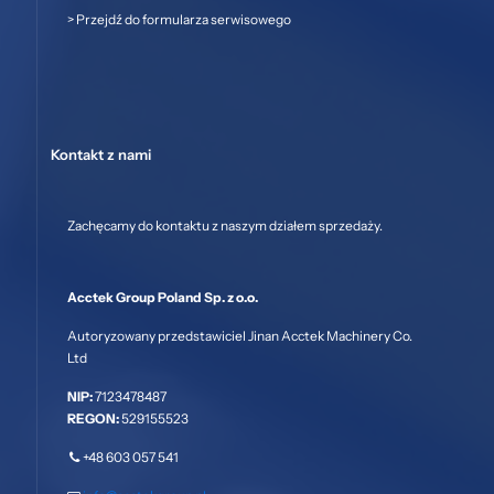
>
Przejdź do formularza serwisowego
Kontakt z nami
Zachęcamy do kontaktu z naszym działem sprzedaży.
Acctek Group Poland Sp. z o.o.
Autoryzowany przedstawiciel Jinan Acctek Machinery Co.
Ltd
NIP:
7123478487
REGON:
529155523
+48 603 057 541