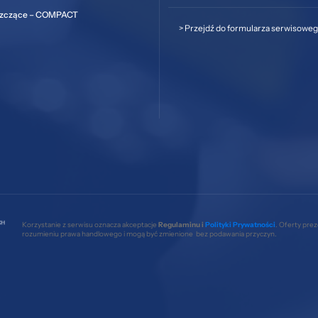
szczące – COMPACT
>
Przejdź do formularza serwisowe
Korzystanie z serwisu oznacza akceptacje
Regulaminu i
Polityki Prywatności
. Oferty pre
rozumieniu prawa handlowego i mogą być zmienione bez podawania przyczyn.