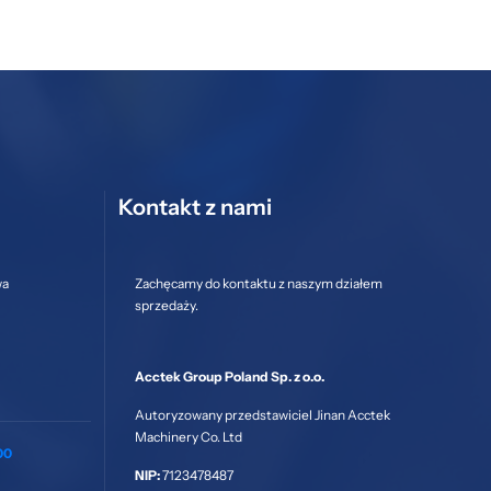
Kontakt z nami
wa
Zachęcamy do kontaktu z naszym działem
sprzedaży.
Acctek Group Poland Sp. z o.o.
Autoryzowany przedstawiciel Jinan Acctek
Machinery Co. Ltd
00
NIP:
7123478487