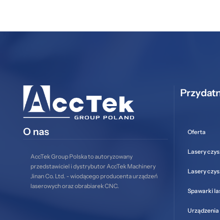
Przydatn
O nas
Oferta
Lasery czys
AccTek Group Polska to autoryzowany
przedstawiciel i dystrybutor AccTek Machinery
Lasery czy
Jinan Co. Ltd. - wiodącego producenta urządzeń
laserowych oraz obrabiarek CNC.
Spawarki l
Urządzenia 