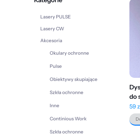
Kategorie
Lasery PULSE
Lasery CW
Akcesoria
Okulary ochronne
Pulse
Obiektywy skupiające
Dys
Szkła ochronne
do 
Inne
59
z
Continious Work
Do
Szkła ochronne