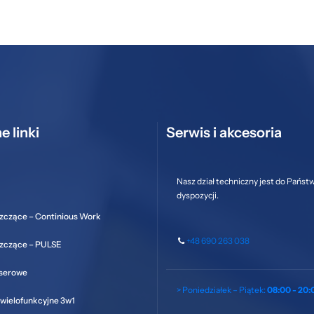
e linki
Serwis i akcesoria
Nasz dział techniczny jest do Państ
dyspozycji.
zczące – Continious Work
+48 690 263 038
szczące – PULSE
aserowe
> Poniedziałek – Piątek:
08:00 - 20:
wielofunkcyjne 3w1