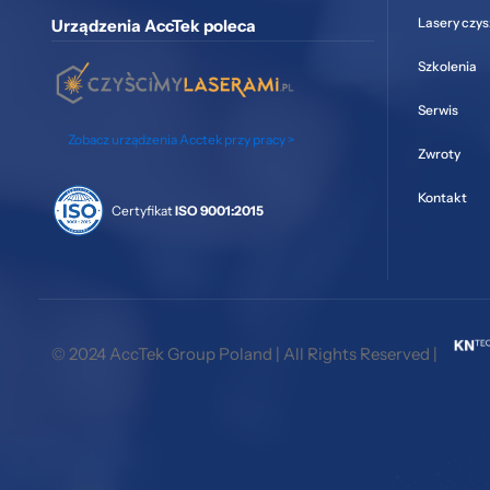
Lasery czy
Urządzenia AccTek poleca
Szkolenia
Serwis
Zobacz urządzenia Acctek przy pracy >
Zwroty
Kontakt
Certyfikat
ISO 9001:2015
© 2024 AccTek Group Poland | All Rights Reserved |