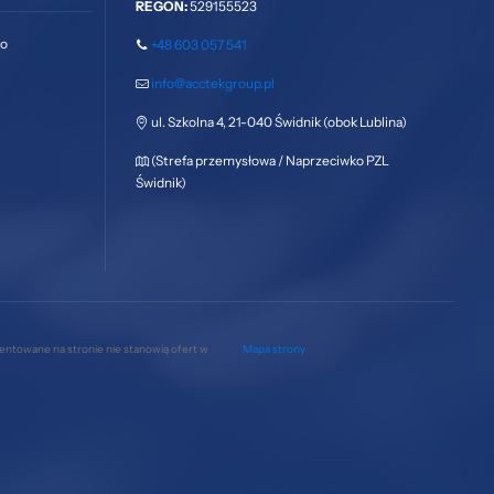
REGON:
529155523
go
+48 603 057 541
info@acctekgroup.pl
ul. Szkolna 4, 21-040 Świdnik (obok Lublina)
(Strefa przemysłowa / Naprzeciwko PZL
Świdnik)
zentowane na stronie nie stanowią ofert w
Mapa strony