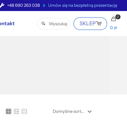
+48 690 263 038
Umów się na bezpłatną prezentację
0
ontakt
SKLEP
0 zł