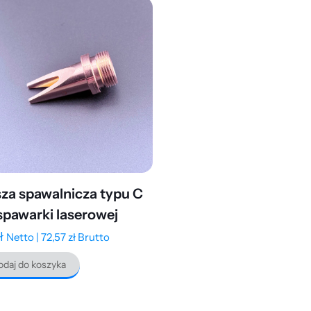
za spawalnicza typu C
spawarki laserowej
ł
Netto |
72,57
zł
Brutto
daj do koszyka