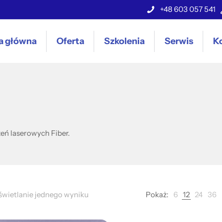
+48 603 057 541
a główna
Oferta
Szkolenia
Serwis
K
eń laserowych Fiber.
wietlanie jednego wyniku
Pokaż:
6
12
24
36