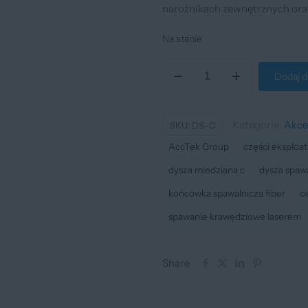
narożnikach zewnętrznych oraz
Na stanie
ilość
Dodaj d
Dysza
spawalnicza
typu
Kategorie:
Akce
SKU:
DS-C
C
AccTek Group
części eksploat
do
dysza miedziana c
dysza spawa
spawarki
końcówka spawalnicza fiber
o
laserowej
spawanie krawędziowe laserem
Share