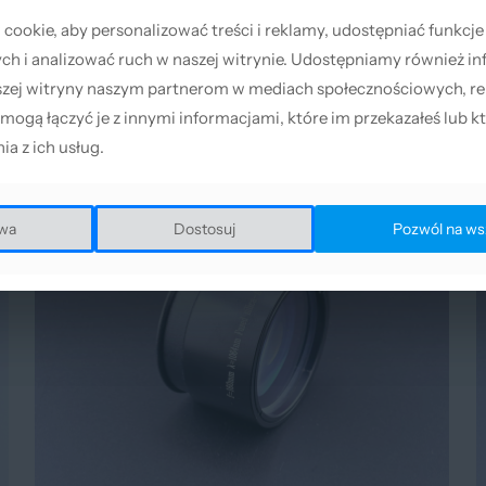
ookie, aby personalizować treści i reklamy, udostępniać funkcj
ookie, aby personalizować treści i reklamy, udostępniać funkcj
h i analizować ruch w naszej witrynie. Udostępniamy również in
h i analizować ruch w naszej witrynie. Udostępniamy również in
szej witryny naszym partnerom w mediach społecznościowych, re
szej witryny naszym partnerom w mediach społecznościowych, re
 mogą łączyć je z innymi informacjami, które im przekazałeś lub kt
 mogą łączyć je z innymi informacjami, które im przekazałeś lub kt
ia z ich usług.
ia z ich usług.
wa
wa
Dostosuj
Dostosuj
Pozwól na ws
Pozwól na ws