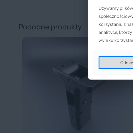
Używamy plików c
Używamy plików c
społecznościowyc
społecznościowyc
korzystaniu z na
korzystaniu z na
Podobne produkty
analityce, którzy
analityce, którzy
wyniku korzystan
wyniku korzystan
Odmo
Odmo