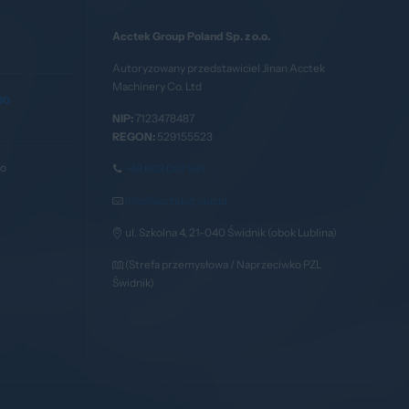
Acctek Group Poland Sp. z o.o.
Autoryzowany przedstawiciel Jinan Acctek
Machinery Co. Ltd
00
NIP:
7123478487
REGON:
529155523
go
+48 603 057 541
info@acctekgroup.pl
ul. Szkolna 4, 21-040 Świdnik (obok Lublina)
(Strefa przemysłowa / Naprzeciwko PZL
Świdnik)