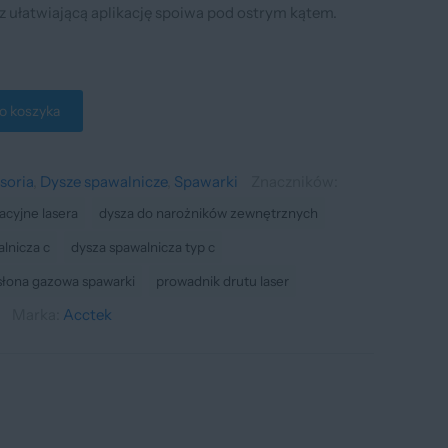
 ułatwiającą aplikację spoiwa pod ostrym kątem.
o koszyka
soria
,
Dysze spawalnicze
,
Spawarki
Znaczników:
acyjne lasera
dysza do narożników zewnętrznych
lnicza c
dysza spawalnicza typ c
słona gazowa spawarki
prowadnik drutu laser
Marka:
Acctek