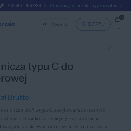
+48 690 263 038
Umów się na bezpłatną prezentację
0
ontakt
SKLEP
0 zł
nicza typu C do
erowej
7
zł
Brutto
awalnicza o profilu typu C, dedykowana do ręcznych
ch (Fiber). Posiada charakterystyczną, dwuzębną
ontowe), zoptymalizowaną do prowadzenia procesów na