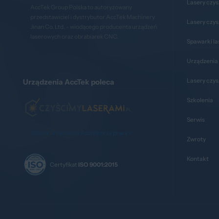
Lasery czys
AccTek Group Polska to autoryzowany
przedstawiciel i dystrybutor AccTek Machinery
Lasery czy
Jinan Co. Ltd. - wiodącego producenta urządzeń
laserowych oraz obrabiarek CNC.
Spawarki l
Urządzenia 
Lasery czy
Urządzenia AccTek poleca
Szkolenia
Serwis
Zobacz urządzenia Acctek przy pracy >
Zwroty
Kontakt
Certyfikat
ISO 9001:2015