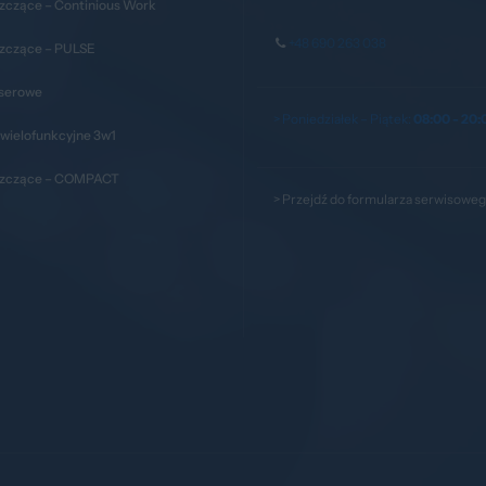
zczące – Continious Work
+48 690 263 038
szczące – PULSE
aserowe
> Poniedziałek – Piątek:
08:00 - 20:
wielofunkcyjne 3w1
szczące – COMPACT
>
Przejdź do formularza serwisowe