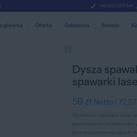
.
+48 603 057 541
a główna
Oferta
Szkolenia
Serwis
K
Dysza spawal
spawarki las
59
zł
Netto |
72,5
Wymienna, miedziana dysza sp
głowic laserów światłowodowy
koronę (głębokie wycięcie fr