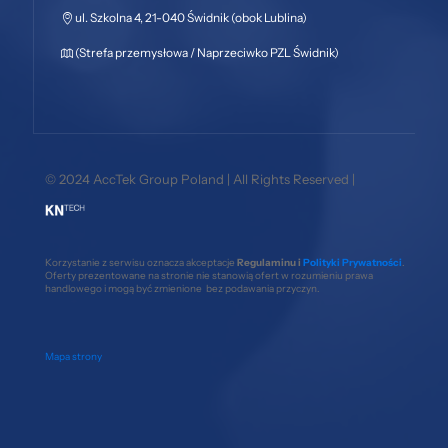
ul. Szkolna 4, 21-040 Świdnik (obok Lublina)
(Strefa przemysłowa / Naprzeciwko PZL Świdnik)
© 2024 AccTek Group Poland | All Rights Reserved |
Korzystanie z serwisu oznacza akceptacje
Regulaminu i
Polityki Prywatności
.
Oferty prezentowane na stronie nie stanowią ofert w rozumieniu prawa
handlowego i mogą być zmienione bez podawania przyczyn.
Mapa strony