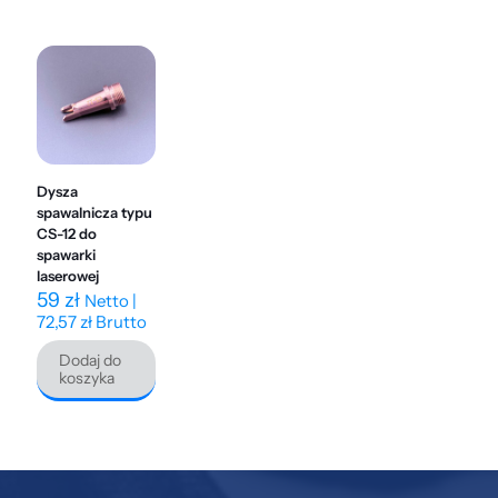
Dysza
spawalnicza typu
CS-12 do
spawarki
laserowej
59
zł
Netto |
72,57
zł
Brutto
Dodaj do
koszyka