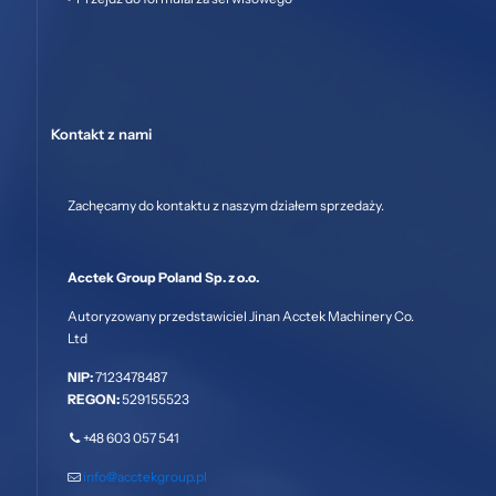
Kontakt z nami
Zachęcamy do kontaktu z naszym działem sprzedaży.
Acctek Group Poland Sp. z o.o.
Autoryzowany przedstawiciel Jinan Acctek Machinery Co.
Ltd
NIP:
7123478487
REGON:
529155523
+48 603 057 541
info@acctekgroup.pl