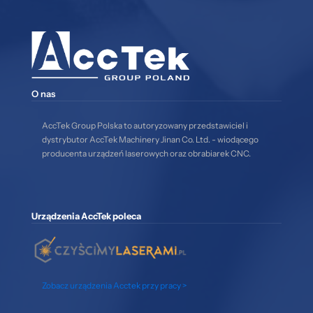
O nas
AccTek Group Polska to autoryzowany przedstawiciel i
dystrybutor AccTek Machinery Jinan Co. Ltd. - wiodącego
producenta urządzeń laserowych oraz obrabiarek CNC.
Urządzenia AccTek poleca
Zobacz urządzenia Acctek przy pracy >