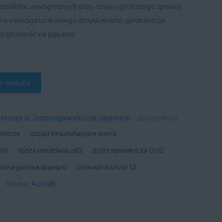
ożników zewnętrznych przy użyciu grubszego spoiwa
 z wysokogatunkowego stopu miedzi, gwarantuje
 odporność na pękanie.
o koszyka
kcesoria
,
Dysze spawalnicze
,
Spawarki
Znaczników:
alnicze
części eksploatacyjne lasera
ych
dysza miedziana cs12
dysza spawalnicza cs-12
słona gazowa spawarki
prowadnik drutu 1.2
Marka:
Acctek