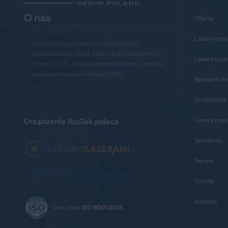
O nas
Oferta
Lasery czys
AccTek Group Polska to autoryzowany
przedstawiciel i dystrybutor AccTek Machinery
Lasery czy
Jinan Co. Ltd. - wiodącego producenta urządzeń
laserowych oraz obrabiarek CNC.
Spawarki l
Urządzenia 
Lasery czy
Urządzenia AccTek poleca
Szkolenia
Serwis
Zobacz urządzenia Acctek przy pracy >
Zwroty
Kontakt
Certyfikat
ISO 9001:2015