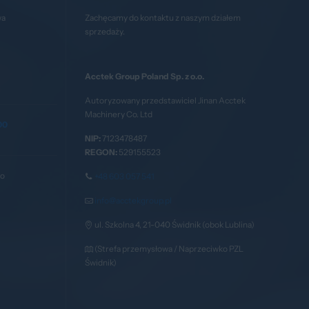
wa
Zachęcamy do kontaktu z naszym działem
sprzedaży.
Acctek Group Poland Sp. z o.o.
Autoryzowany przedstawiciel Jinan Acctek
Machinery Co. Ltd
00
NIP:
7123478487
REGON:
529155523
go
+48 603 057 541
info@acctekgroup.pl
ul. Szkolna 4, 21-040 Świdnik (obok Lublina)
(Strefa przemysłowa / Naprzeciwko PZL
Świdnik)