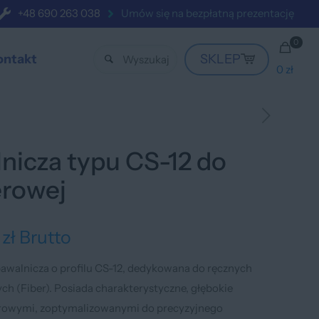
+48 690 263 038
Umów się na bezpłatną prezentację
0
ontakt
SKLEP
0 zł
nicza typu CS-12 do
erowej
7
zł
Brutto
awalnicza o profilu CS-12, dedykowana do ręcznych
h (Fiber). Posiada charakterystyczne, głębokie
rowymi, zoptymalizowanymi do precyzyjnego