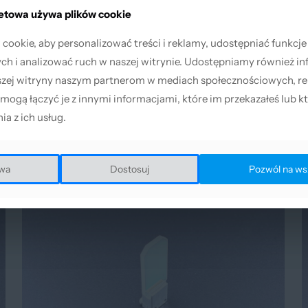
ręcznych systemów spawalniczych. Wymianę należy przeprowadzi
netowa używa plików cookie
netowa używa plików cookie
atła dyszy odpryskami spawalniczymi.
ookie, aby personalizować treści i reklamy, udostępniać funkcj
ookie, aby personalizować treści i reklamy, udostępniać funkcj
h i analizować ruch w naszej witrynie. Udostępniamy również in
h i analizować ruch w naszej witrynie. Udostępniamy również in
szej witryny naszym partnerom w mediach społecznościowych, re
szej witryny naszym partnerom w mediach społecznościowych, re
 mogą łączyć je z innymi informacjami, które im przekazałeś lub kt
 mogą łączyć je z innymi informacjami, które im przekazałeś lub kt
ia z ich usług.
ia z ich usług.
wa
wa
Dostosuj
Dostosuj
Pozwól na ws
Pozwól na ws