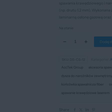
spawania krawędziowego i nar
(np. drutu 1.2 mm). Wykonana
laminarną osłonę gazową oraz
Na stanie
ilość
Dodaj d
Dysza
spawalnicza
typu
Kategorie:
A
SKU:
DS-CS-12
CS-
AccTek Group
akcesoria spaw
12
dysza do narożników zewnętrzn
do
końcówka spawalnicza fiber
o
spawarki
spawanie krawędziowe laserem
laserowej
Share