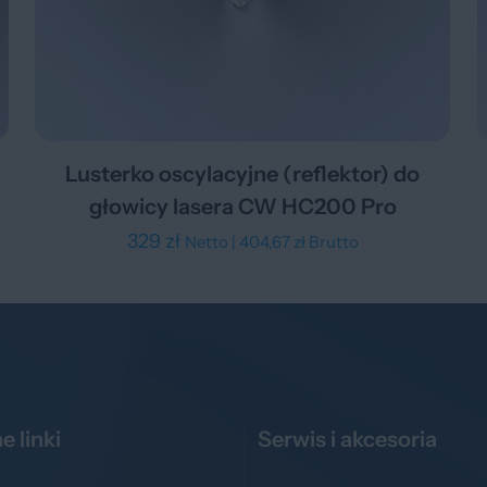
Lusterko oscylacyjne (reflektor) do
głowicy lasera CW HC200 Pro
329
zł
Netto |
404,67
zł
Brutto
e linki
Serwis i akcesoria