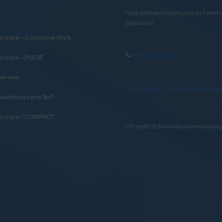
Nasz dział techniczny jest do Państ
dyspozycji.
zczące – Continious Work
+48 690 263 038
szczące – PULSE
aserowe
> Poniedziałek – Piątek:
08:00 - 20:
wielofunkcyjne 3w1
szczące – COMPACT
>
Przejdź do formularza serwisowe