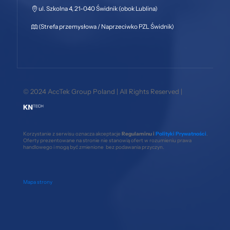
ul. Szkolna 4, 21-040 Świdnik (obok Lublina)
(Strefa przemysłowa / Naprzeciwko PZL Świdnik)
© 2024 AccTek Group Poland | All Rights Reserved |
Korzystanie z serwisu oznacza akceptacje
Regulaminu i
Polityki Prywatności
.
Oferty prezentowane na stronie nie stanowią ofert w rozumieniu prawa
handlowego i mogą być zmienione bez podawania przyczyn.
Mapa strony