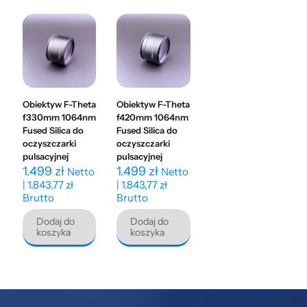
Obiektyw F-Theta
Obiektyw F-Theta
f330mm 1064nm
f420mm 1064nm
Fused Silica do
Fused Silica do
oczyszczarki
oczyszczarki
pulsacyjnej
pulsacyjnej
1.499
zł
1.499
zł
Netto
Netto
|
1.843,77
zł
|
1.843,77
zł
Brutto
Brutto
Dodaj do
Dodaj do
koszyka
koszyka