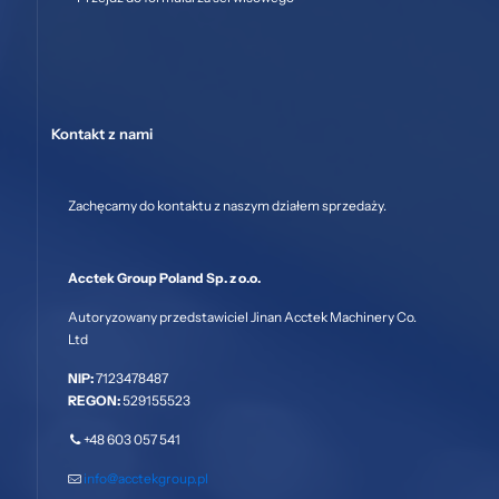
Kontakt z nami
Zachęcamy do kontaktu z naszym działem sprzedaży.
Acctek Group Poland Sp. z o.o.
Autoryzowany przedstawiciel Jinan Acctek Machinery Co.
Ltd
NIP:
7123478487
REGON:
529155523
+48 603 057 541
info@acctekgroup.pl