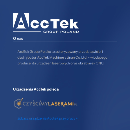
O nas
AccTek Group Polska to autoryzowany przedstawiciel i
dystrybutor AccTek Machinery Jinan Co. Ltd. - wiodącego
producenta urządzeń laserowych oraz obrabiarek CNC.
Urządzenia AccTek poleca
Zobacz urządzenia Acctek przy pracy >