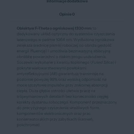
Informacje dodatkowe
Opinie
0
Obiektyw F-Theta o ogniskowej f330 mm
to
dedykowany układ optyczny do systemów czyszczenia
laserowego w paśmie 1064 nm. Wydłużona ogniskowa
zwiększa średnicę plamki roboczej, co obniża gęstość
energii (fluencję) i umożliwia bezinwazyjną ablacyjną
obróbkę powierzchni o niskim progu uszkodzenia.
Soczewki wykonane z kwarcu topionego (
Fused Silica
) i
pokryte wielowarstwowymi powłokami
antyrefleksyjnymi (AR) gwarantują transmisję na
poziomie powyżej 99% oraz wysoką odporność na
moce szczytowe impulsów przy znikomej absorpcji
ciepła. Duża głębia ostrości ułatwia pracę na
trójwymiarowych detalach bez konieczności ciągłej
korekty dystansu roboczego. Komponent przeznaczony
do precyzyjnego czyszczenia wrażliwych form,
komponentów elektronicznych oraz prac
konserwatorskich przy zabytkach (kamień,
polichromie).