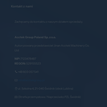
Kontakt z nami
Zachęcamy do kontaktu z naszym działem sprzedaży.
Acctek Group Poland Sp. z o.o.
Autoryzowany przedstawiciel Jinan Acctek Machinery Co.
Ltd
NIP:
7123478487
REGON:
529155523
+48 603 057 541
info@acctekgroup.pl
ul. Szkolna 4, 21-040 Świdnik (obok Lublina)
(Strefa przemysłowa / Naprzeciwko PZL Świdnik)