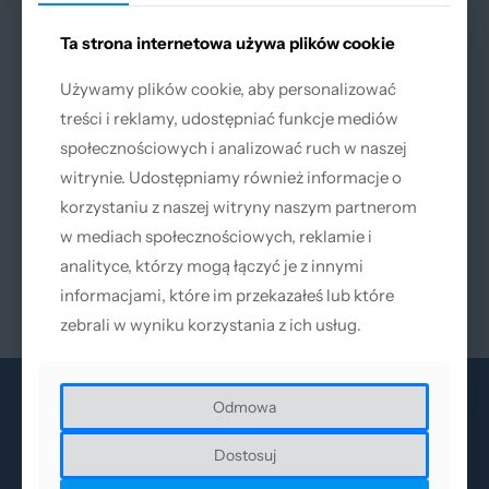
Ta strona internetowa używa plików cookie
Ta strona internetowa używa plików cookie
Używamy plików cookie, aby personalizować
Używamy plików cookie, aby personalizować
treści i reklamy, udostępniać funkcje mediów
treści i reklamy, udostępniać funkcje mediów
społecznościowych i analizować ruch w naszej
społecznościowych i analizować ruch w naszej
witrynie. Udostępniamy również informacje o
witrynie. Udostępniamy również informacje o
korzystaniu z naszej witryny naszym partnerom
korzystaniu z naszej witryny naszym partnerom
Okulary ochronne do lasera
w mediach społecznościowych, reklamie i
w mediach społecznościowych, reklamie i
Fiber 940-1100nm (OD7+) EN
207 / EN 208
analityce, którzy mogą łączyć je z innymi
analityce, którzy mogą łączyć je z innymi
329
zł
Netto |
404,67
zł
informacjami, które im przekazałeś lub które
informacjami, które im przekazałeś lub które
Brutto
zebrali w wyniku korzystania z ich usług.
zebrali w wyniku korzystania z ich usług.
Odmowa
Odmowa
Dostosuj
Dostosuj