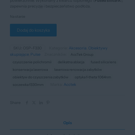
powierzchnie. Wykonany z kwarcu topionego (
Fused silica-A
),
zapewnia precyzję i bezpieczeństwo podłoża.
Na stanie
Dodaj do koszyka
SKU:
OSP-F330
Kategorie:
Akcesoria
,
Obiektywy
skupiające
,
Pulse
Znaczników:
AccTek Group
czyszczenie polichromii
delikatna ablacja
fused silica lens
konserwacja laserowa
laserowa renowacja zabytków
obiektyw do czyszczenia zabytków
optyka f-theta 1064nm
Marka:
Acctek
soczewka f330mm
Share
Opis