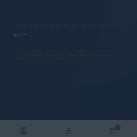
© 2024 AccTek Group Poland | All Rights Reserved |
Korzystanie z serwisu oznacza akceptacje
Regulaminu i
Polityki Prywatności
.
Oferty prezentowane na stronie nie stanowią ofert w rozumieniu prawa
handlowego i mogą być zmienione bez podawania przyczyn.
Mapa strony
0