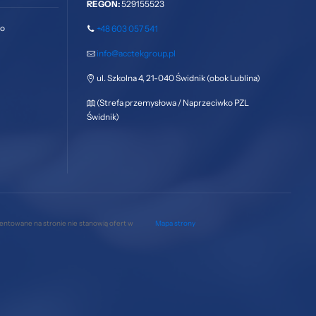
REGON:
529155523
go
+48 603 057 541
info@acctekgroup.pl
ul. Szkolna 4, 21-040 Świdnik (obok Lublina)
(Strefa przemysłowa / Naprzeciwko PZL
Świdnik)
zentowane na stronie nie stanowią ofert w
Mapa strony