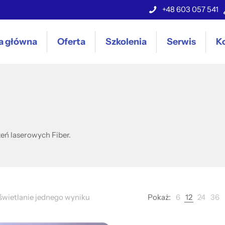
+48 603 057 541
a główna
Oferta
Szkolenia
Serwis
K
eń laserowych Fiber.
wietlanie jednego wyniku
Pokaż:
6
12
24
36