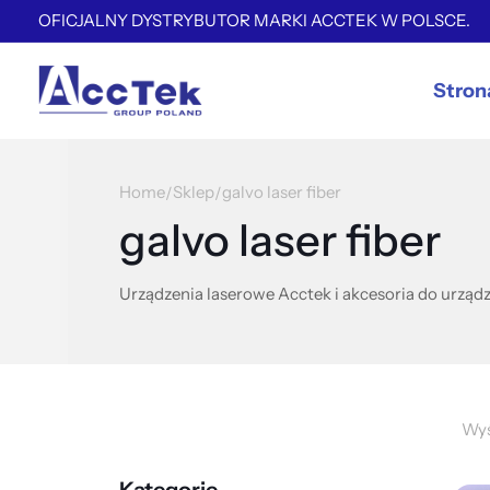
OFICJALNY DYSTRYBUTOR MARKI ACCTEK W POLSCE.
Stron
Home
Sklep
galvo laser fiber
/
/
galvo laser fiber
Urządzenia laserowe Acctek i akcesoria do urządz
Wyś