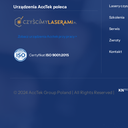
Lasery czy
Urządzenia AccTek poleca
Szkolenia
Serwis
Zobacz urządzenia Acctek przy pracy >
Zwroty
Kontakt
Certyfikat
ISO 9001:2015
© 2024 AccTek Group Poland | All Rights Reserved |