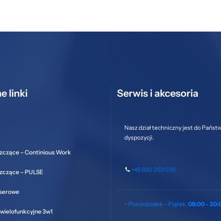
e linki
Serwis i akcesoria
Nasz dział techniczny jest do Państ
dyspozycji.
zczące – Continious Work
+48 690 263 038
szczące – PULSE
aserowe
> Poniedziałek – Piątek:
08:00 - 20:
wielofunkcyjne 3w1