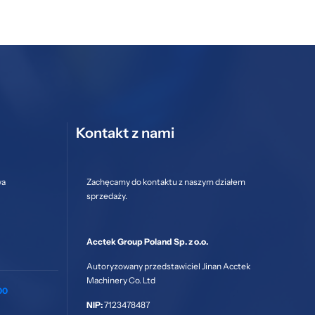
Kontakt z nami
wa
Zachęcamy do kontaktu z naszym działem
sprzedaży.
Acctek Group Poland Sp. z o.o.
Autoryzowany przedstawiciel Jinan Acctek
Machinery Co. Ltd
00
NIP:
7123478487