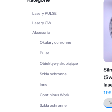
Kategorie
Lasery PULSE
Lasery CW
Akcesoria
Okulary ochronne
Pulse
Obiektywy skupiające
Sil
Szkła ochronne
(Sw
la
Inne
1.9
Continious Work
Do
Szkła ochronne