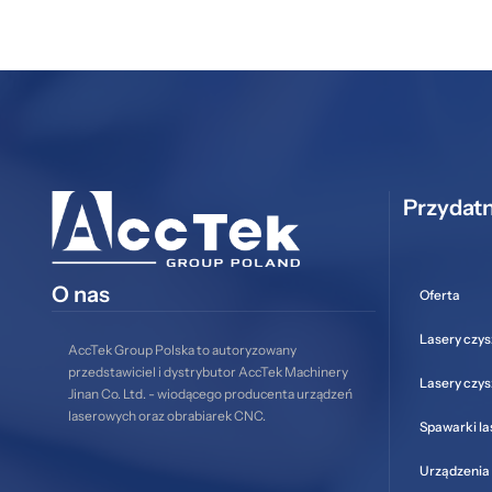
Przydatn
O nas
Oferta
Lasery czys
AccTek Group Polska to autoryzowany
przedstawiciel i dystrybutor AccTek Machinery
Lasery czy
Jinan Co. Ltd. - wiodącego producenta urządzeń
laserowych oraz obrabiarek CNC.
Spawarki l
Urządzenia 