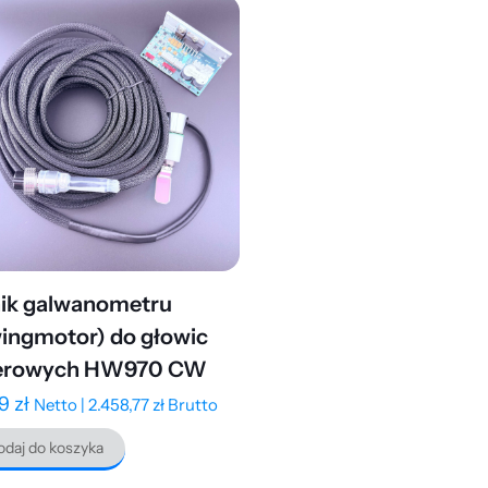
nik galwanometru
ingmotor) do głowic
serowych HW970 CW
99
zł
Netto |
2.458,77
zł
Brutto
daj do koszyka