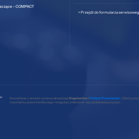
szczące – COMPACT
>
Przejdź do formularza serwisowe
Korzystanie z serwisu oznacza akceptacje
Regulaminu i
Polityki Prywatności
. Oferty pre
rozumieniu prawa handlowego i mogą być zmienione bez podawania przyczyn.