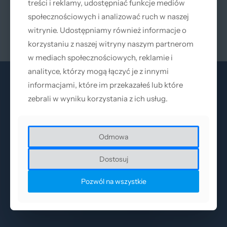
treści i reklamy, udostępniać funkcje mediów
treści i reklamy, udostępniać funkcje mediów
Uchwyt boczny do głowicy
lasera pulsacyjnego
społecznościowych i analizować ruch w naszej
społecznościowych i analizować ruch w naszej
69
zł
Netto |
84,87
zł
witrynie. Udostępniamy również informacje o
witrynie. Udostępniamy również informacje o
Brutto
korzystaniu z naszej witryny naszym partnerom
korzystaniu z naszej witryny naszym partnerom
w mediach społecznościowych, reklamie i
w mediach społecznościowych, reklamie i
analityce, którzy mogą łączyć je z innymi
analityce, którzy mogą łączyć je z innymi
informacjami, które im przekazałeś lub które
informacjami, które im przekazałeś lub które
zebrali w wyniku korzystania z ich usług.
zebrali w wyniku korzystania z ich usług.
Odmowa
Odmowa
O nas
Dostosuj
Dostosuj
AccTek Group Polska to autoryzowany przedstawiciel i
dystrybutor AccTek Machinery Jinan Co. Ltd. - wiodącego
Pozwól na wszystkie
Pozwól na wszystkie
producenta urządzeń laserowych oraz obrabiarek CNC.