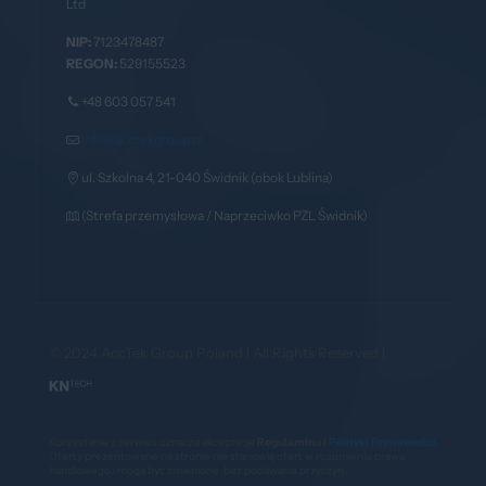
Ltd
NIP:
7123478487
REGON:
529155523
+48 603 057 541
info@acctekgroup.pl
ul. Szkolna 4, 21-040 Świdnik (obok Lublina)
(Strefa przemysłowa / Naprzeciwko PZL Świdnik)
© 2024 AccTek Group Poland | All Rights Reserved |
Korzystanie z serwisu oznacza akceptacje
Regulaminu i
Polityki Prywatności
.
Oferty prezentowane na stronie nie stanowią ofert w rozumieniu prawa
handlowego i mogą być zmienione bez podawania przyczyn.