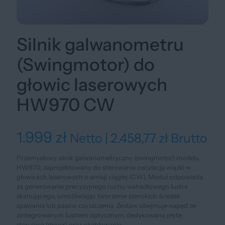
Silnik galwanometru
(Swingmotor) do
głowic laserowych
HW970 CW
1.999
zł
Netto |
2.458,77
zł
Brutto
Przemysłowy silnik galwanometryczny (swingmotor) modelu
HW970, zaprojektowany do sterowania oscylacją wiązki w
głowicach laserowych o emisji ciągłej (CW). Moduł odpowiada
za generowanie precyzyjnego ruchu wahadłowego lustra
skanującego, umożliwiając tworzenie szerokich ścieżek
spawania lub pasów czyszczenia. Zestaw obejmuje napęd ze
zintegrowanym lustrem optycznym, dedykowaną płytę
sterującą (driver) oraz okablowanie.