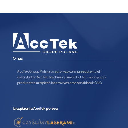
O nas
AccTek Group Polska to autoryzowany przedstawiciel i
dystrybutor AccTek Machinery Jinan Co. Ltd. - wiodącego
producenta urządzeń laserowych oraz obrabiarek CNC.
Urządzenia AccTek poleca