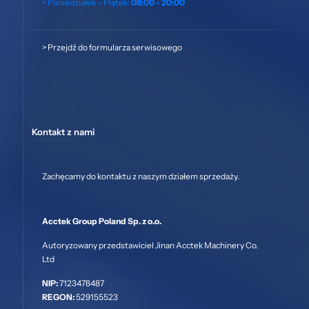
> Poniedziałek – Piątek:
08:00 - 20:00
>
Przejdź do formularza serwisowego
Kontakt z nami
Zachęcamy do kontaktu z naszym działem sprzedaży.
Acctek Group Poland Sp. z o.o.
Autoryzowany przedstawiciel Jinan Acctek Machinery Co.
Ltd
NIP:
7123478487
REGON:
529155523