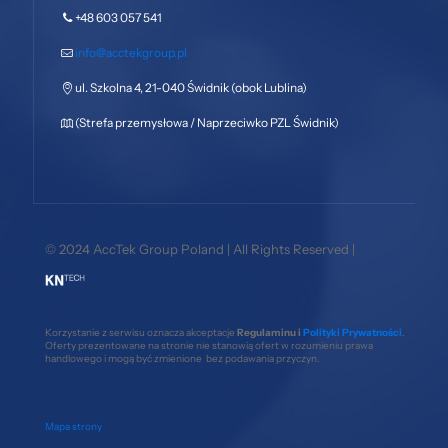
+48 603 057 541
info@acctekgroup.pl
ul. Szkolna 4, 21-040 Świdnik (obok Lublina)
(Strefa przemysłowa / Naprzeciwko PZL Świdnik)
© 2024 AccTek Group Poland | All Rights Reserved |
Korzystanie z serwisu oznacza akceptacje
Regulaminu i
Polityki Prywatności
.
Oferty prezentowane na stronie nie stanowią ofert w rozumieniu prawa
handlowego i mogą być zmienione bez podawania przyczyn.
Mapa strony