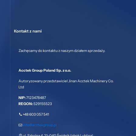
Kontakt z nami
Zachęcamy do kontaktu z naszym działem sprzedaży.
Acctek Group Poland Sp. z o.o.
Autoryzowany przedstawiciel Jinan Acctek Machinery Co.
Ltd
NIP:
7123478487
REGON:
529155523
+48 603 057 541
info@acctekgroup.pl
ul. Szkolna 4, 21-040 Świdnik (obok Lublina)