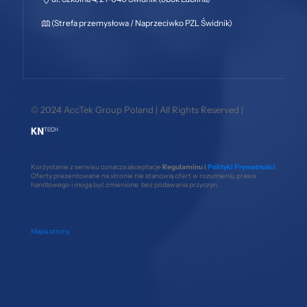
(Strefa przemysłowa / Naprzeciwko PZL Świdnik)
© 2024 AccTek Group Poland | All Rights Reserved |
Korzystanie z serwisu oznacza akceptacje
Regulaminu i
Polityki Prywatności
.
Oferty prezentowane na stronie nie stanowią ofert w rozumieniu prawa
handlowego i mogą być zmienione bez podawania przyczyn.
Mapa strony