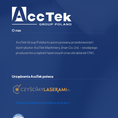
O nas
AccTek Group Polska to autoryzowany przedstawiciel i
dystrybutor AccTek Machinery Jinan Co. Ltd. - wiodącego
producenta urządzeń laserowych oraz obrabiarek CNC.
Urządzenia AccTek poleca
Zobacz urządzenia Acctek przy pracy >