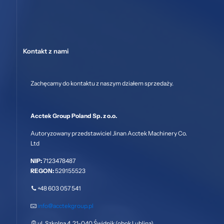
Kontakt z nami
Zachęcamy do kontaktu z naszym działem sprzedaży.
Acctek Group Poland Sp. z o.o.
Autoryzowany przedstawiciel Jinan Acctek Machinery Co.
Ltd
NIP:
7123478487
REGON:
529155523
+48 603 057 541
info@acctekgroup.pl
ul. Szkolna 4, 21-040 Świdnik (obok Lublina)