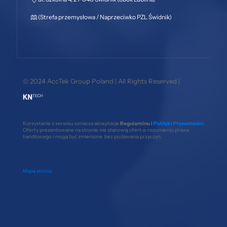
(Strefa przemysłowa / Naprzeciwko PZL Świdnik)
© 2024 AccTek Group Poland | All Rights Reserved |
Korzystanie z serwisu oznacza akceptacje
Regulaminu i
Polityki Prywatności
.
Oferty prezentowane na stronie nie stanowią ofert w rozumieniu prawa
handlowego i mogą być zmienione bez podawania przyczyn.
Mapa strony