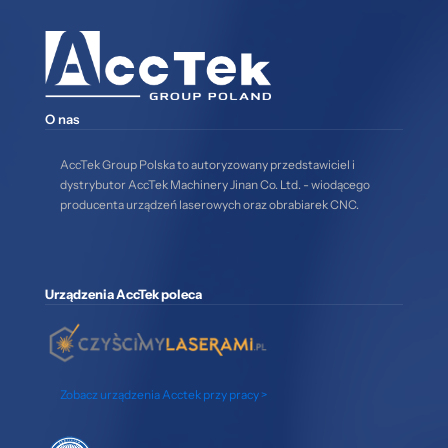
O nas
AccTek Group Polska to autoryzowany przedstawiciel i
dystrybutor AccTek Machinery Jinan Co. Ltd. - wiodącego
producenta urządzeń laserowych oraz obrabiarek CNC.
Urządzenia AccTek poleca
Zobacz urządzenia Acctek przy pracy >