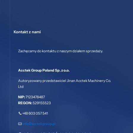
Kontakt z nami
Zachęcamy do kontaktu z naszym działem sprzedaży.
Acctek Group Poland Sp. z o.o.
Autoryzowany przedstawiciel Jinan Acctek Machinery Co.
Ltd
NIP:
7123478487
REGON:
529155523
+48 603 057 541
info@acctekgroup.pl