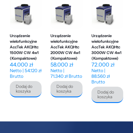
Urządzenie
Urządzenie
Urządzenie
wielofunkcyjne
wielofunkcyjne
wielofunkcyjne
AccTek AKQHtc
AccTek AKQHtc
AccTek AKQHtc
1500W CW 4w1
2000W CW 4w1
3000W CW 4w1
(Kompaktowe)
(Kompaktowe)
(Kompaktowe)
44.000
zł
58.000
zł
72.000
zł
Netto |
54.120
zł
Netto |
Netto |
Brutto
71.340
zł
Brutto
88.560
zł
Brutto
Dodaj do
Dodaj do
koszyka
koszyka
Dodaj do
koszyka