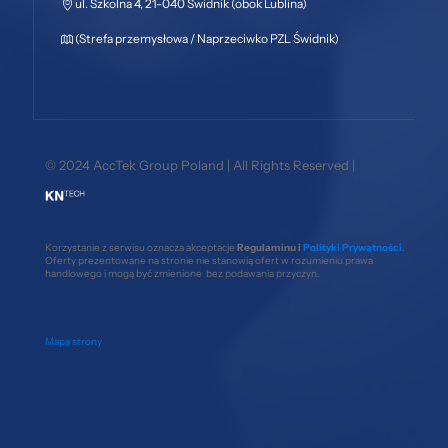
ul. Szkolna 4, 21-040 Świdnik (obok Lublina)
(Strefa przemysłowa / Naprzeciwko PZL Świdnik)
© 2024 AccTek Group Poland | All Rights Reserved |
Korzystanie z serwisu oznacza akceptacje
Regulaminu i
Polityki Prywatności
.
Oferty prezentowane na stronie nie stanowią ofert w rozumieniu prawa
handlowego i mogą być zmienione bez podawania przyczyn.
Mapa strony