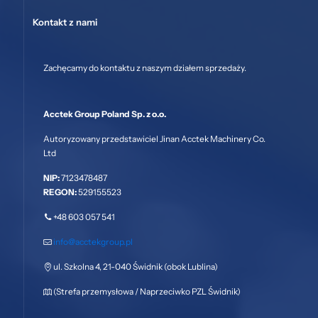
Kontakt z nami
Zachęcamy do kontaktu z naszym działem sprzedaży.
Acctek Group Poland Sp. z o.o.
Autoryzowany przedstawiciel Jinan Acctek Machinery Co.
Ltd
NIP:
7123478487
REGON:
529155523
+48 603 057 541
info@acctekgroup.pl
ul. Szkolna 4, 21-040 Świdnik (obok Lublina)
(Strefa przemysłowa / Naprzeciwko PZL Świdnik)