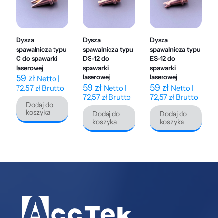
Dysza
Dysza
Dysza
spawalnicza typu
spawalnicza typu
spawalnicza typu
C do spawarki
DS-12 do
ES-12 do
laserowej
spawarki
spawarki
59
zł
laserowej
laserowej
Netto |
59
zł
59
zł
72,57
zł
Brutto
Netto |
Netto |
72,57
zł
Brutto
72,57
zł
Brutto
Dodaj do
koszyka
Dodaj do
Dodaj do
koszyka
koszyka