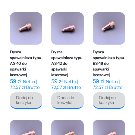
Dysza
Dysza
Dysza
spawalnicza typu
spawalnicza typu
spawalnicza typu
AS-10 do
AS-12 do
BS-16 do
spawarki
spawarki
spawarki
laserowej
laserowej
laserowej
59
zł
59
zł
59
zł
Netto |
Netto |
Netto |
72,57
zł
Brutto
72,57
zł
Brutto
72,57
zł
Brutto
Dodaj do
Dodaj do
Dodaj do
koszyka
koszyka
koszyka