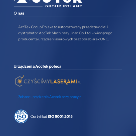
O nas
AccTek Group Polska to autoryzowany przedstawiciel i
dystrybutor AccTek Machinery Jinan Co. Ltd. - wiodącego
producenta urządzeń laserowych oraz obrabiarek CNC.
Urządzenia AccTek poleca
Zobacz urządzenia Acctek przy pracy >
Certyfikat
ISO 9001:2015