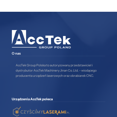
O nas
AccTek Group Polska to autoryzowany przedstawiciel i
dystrybutor AccTek Machinery Jinan Co. Ltd. - wiodącego
producenta urządzeń laserowych oraz obrabiarek CNC.
Urządzenia AccTek poleca