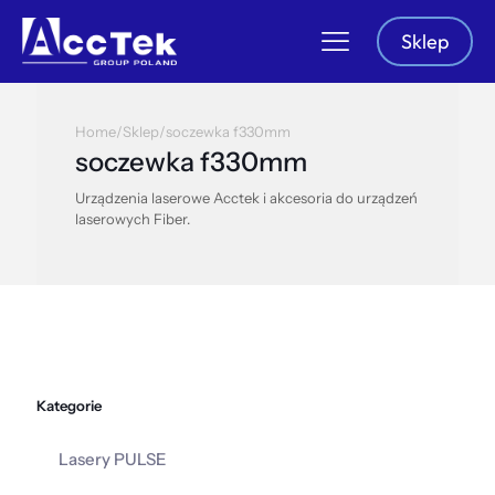
Sklep
Home
/
Sklep
/
soczewka f330mm
soczewka f330mm
Urządzenia laserowe Acctek i akcesoria do urządzeń
laserowych Fiber.
Kategorie
Lasery PULSE