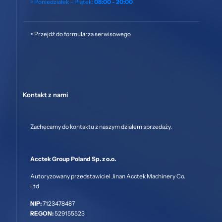
> Poniedziałek – Piątek:
08:00 - 20:00
>
Przejdź do formularza serwisowego
Kontakt z nami
Zachęcamy do kontaktu z naszym działem sprzedaży.
Acctek Group Poland Sp. z o.o.
Autoryzowany przedstawiciel Jinan Acctek Machinery Co.
Ltd
NIP:
7123478487
REGON:
529155523