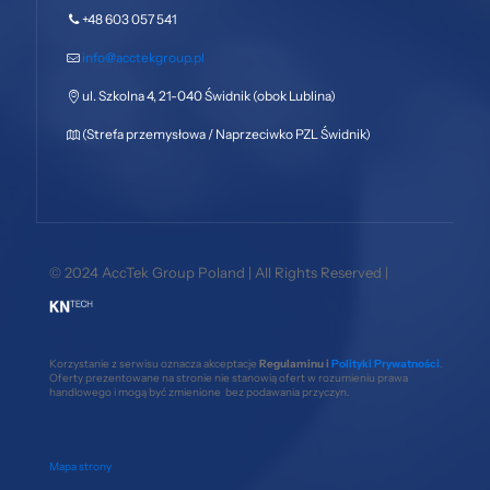
+48 603 057 541
info@acctekgroup.pl
ul. Szkolna 4, 21-040 Świdnik (obok Lublina)
(Strefa przemysłowa / Naprzeciwko PZL Świdnik)
© 2024 AccTek Group Poland | All Rights Reserved |
Korzystanie z serwisu oznacza akceptacje
Regulaminu i
Polityki Prywatności
.
Oferty prezentowane na stronie nie stanowią ofert w rozumieniu prawa
handlowego i mogą być zmienione bez podawania przyczyn.
Mapa strony