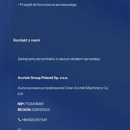
>
Przejdź do formularza serwisowego
Kontakt z nami
Zachęcamy do kontaktu z naszym działem sprzedaży.
Acctek Group Poland Sp. z o.o.
Autoryzowany przedstawiciel Jinan Acctek Machinery Co.
Ltd
NIP:
7123478487
REGON:
529155523
+48 603 057 541
info@acctekgroup.pl