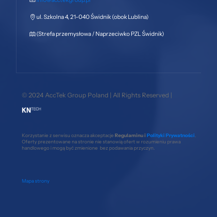
ul. Szkolna 4, 21-040 Świdnik (obok Lublina)
(Strefa przemysłowa / Naprzeciwko PZL Świdnik)
© 2024 AccTek Group Poland | All Rights Reserved |
Korzystanie z serwisu oznacza akceptacje
Regulaminu i
Polityki Prywatności
.
Oferty prezentowane na stronie nie stanowią ofert w rozumieniu prawa
handlowego i mogą być zmienione bez podawania przyczyn.
Mapa strony