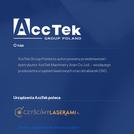
O nas
AccTek Group Polska to autoryzowany przedstawiciel i
dystrybutor AccTek Machinery Jinan Co. Ltd. - wiodącego
producenta urządzeń laserowych oraz obrabiarek CNC.
Urządzenia AccTek poleca
Zobacz urządzenia Acctek przy pracy >