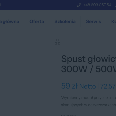
.
+48 603 057 541
a główna
Oferta
Szkolenia
Serwis
K
Spust głowic
300W / 50
59
zł
Netto |
72,5
Wymienny moduł przycisku ste
skanujących w oczyszczarkach