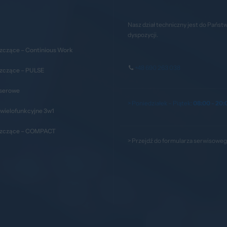
Nasz dział techniczny jest do Państ
dyspozycji.
zczące – Continious Work
+48 690 263 038
szczące – PULSE
aserowe
> Poniedziałek – Piątek:
08:00 - 20:
wielofunkcyjne 3w1
szczące – COMPACT
>
Przejdź do formularza serwisowe