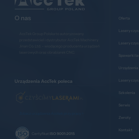
O nas
Oferta
Lasery czys
AccTek Group Polska to autoryzowany
przedstawiciel i dystrybutor AccTek Machinery
Lasery czy
Jinan Co. Ltd. - wiodącego producenta urządzeń
laserowych oraz obrabiarek CNC.
Spawarki l
Urządzenia 
Lasery czy
Urządzenia AccTek poleca
Szkolenia
Serwis
Zobacz urządzenia Acctek przy pracy >
Zwroty
Kontakt
Certyfikat
ISO 9001:2015