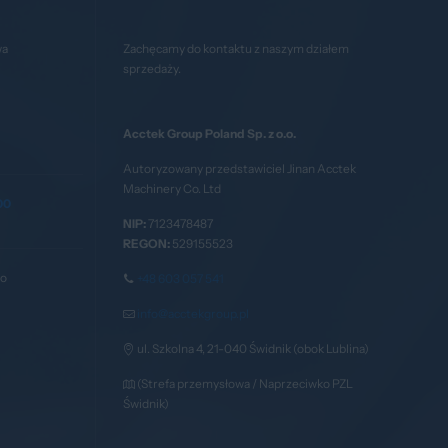
wa
Zachęcamy do kontaktu z naszym działem
sprzedaży.
Acctek Group Poland Sp. z o.o.
Autoryzowany przedstawiciel Jinan Acctek
Machinery Co. Ltd
00
NIP:
7123478487
REGON:
529155523
go
+48 603 057 541
info@acctekgroup.pl
ul. Szkolna 4, 21-040 Świdnik (obok Lublina)
(Strefa przemysłowa / Naprzeciwko PZL
Świdnik)