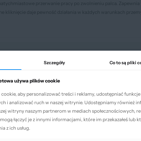
natychmiastowe przerwanie pracy po zwolnieniu palca. Zapewnia 
 kliknięcie daje pewność działania w każdych warunkach przem
Szczegóły
Szczegóły
Co to są pliki 
Co to są pliki 
netowa używa plików cookie
netowa używa plików cookie
ookie, aby personalizować treści i reklamy, udostępniać funkcj
ookie, aby personalizować treści i reklamy, udostępniać funkcj
h i analizować ruch w naszej witrynie. Udostępniamy również in
h i analizować ruch w naszej witrynie. Udostępniamy również in
szej witryny naszym partnerom w mediach społecznościowych, re
szej witryny naszym partnerom w mediach społecznościowych, re
 mogą łączyć je z innymi informacjami, które im przekazałeś lub kt
 mogą łączyć je z innymi informacjami, które im przekazałeś lub kt
ia z ich usług.
ia z ich usług.