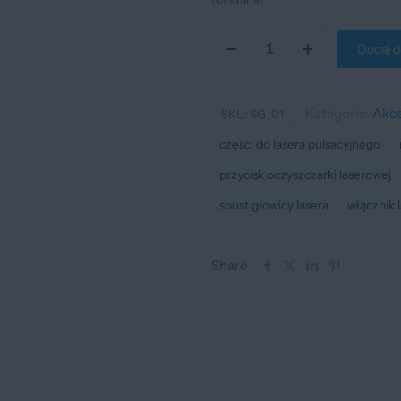
Na stanie
ilość
Dodaj d
Spust
głowicy
lasera
Kategorie:
Akce
SKU:
SG-01
pulsacyjnego
części do lasera pulsacyjnego
300W
przycisk oczyszczarki laserowej
/
spust głowicy lasera
włącznik 
500W
Share