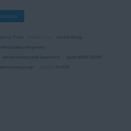
o koszyka
soria
,
Pulse
Znaczników:
AccTek Group
mikroprzełącznik głowicy
serwis oczyszczarek laserowych
spust 300W 500W
Marka:
Acctek
lasera pulsacyjnego