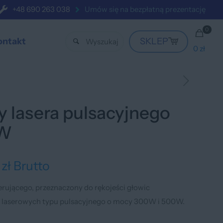
+48 690 263 038
Umów się na bezpłatną prezentację
0
ontakt
SKLEP
0 zł
y lasera pulsacyjnego
0W
7
zł
Brutto
rującego, przeznaczony do rękojeści głowic
 laserowych typu pulsacyjnego o mocy 300W i 500W.