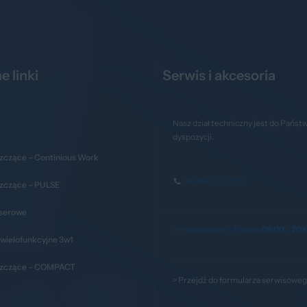
e linki
Serwis i akcesoria
Nasz dział techniczny jest do Państ
dyspozycji.
zczące – Continious Work
+48 690 263 038
szczące – PULSE
aserowe
> Poniedziałek – Piątek:
08:00 - 20:
wielofunkcyjne 3w1
szczące – COMPACT
>
Przejdź do formularza serwisowe