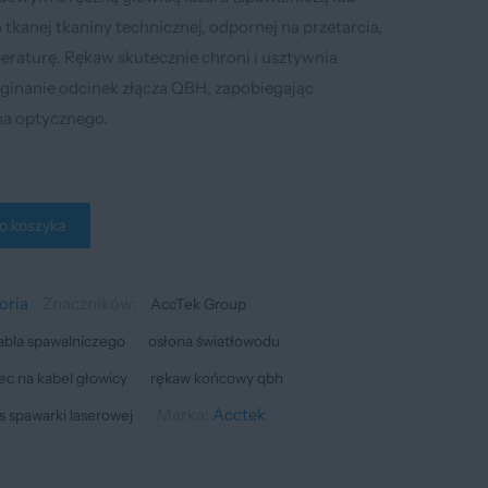
tkanej tkaniny technicznej, odpornej na przetarcia,
eraturę. Rękaw skutecznie chroni i usztywnia
zginanie odcinek złącza QBH, zapobiegając
na optycznego.
o koszyka
oria
Znaczników:
AccTek Group
abla spawalniczego
osłona światłowodu
ec na kabel głowicy
rękaw końcowy qbh
Marka:
Acctek
s spawarki laserowej