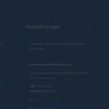
Kontakt z nami
wa
Zachęcamy do kontaktu z naszym działem
sprzedaży.
Acctek Group Poland Sp. z o.o.
Autoryzowany przedstawiciel Jinan Acctek
Machinery Co. Ltd
00
NIP:
7123478487
REGON:
529155523
go
+48 603 057 541
info@acctekgroup.pl