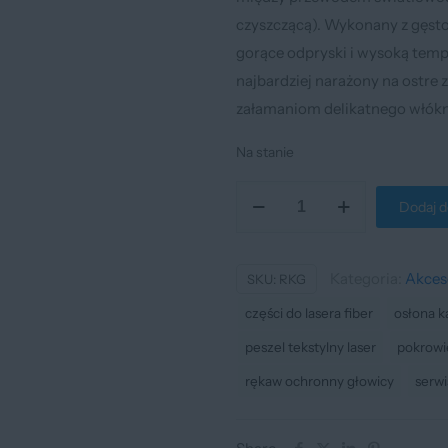
czyszczącą). Wykonany z gęsto 
gorące odpryski i wysoką temp
najbardziej narażony na ostre 
załamaniom delikatnego włók
Na stanie
ilość
Dodaj d
Rękaw
ochronny
(końcowy)
Kategoria:
Akces
SKU:
RKG
światłowodu
części do lasera fiber
osłona k
przy
peszel tekstylny laser
pokrowi
głowicy
rękaw ochronny głowicy
serwi
lasera
Fiber