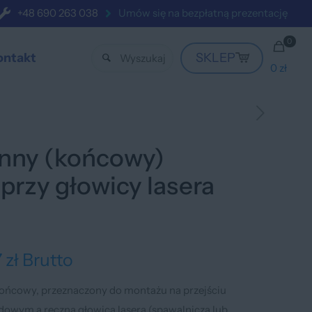
+48 690 263 038
Umów się na bezpłatną prezentację
0
ontakt
SKLEP
0 zł
nny (końcowy)
przy głowicy lasera
7
zł
Brutto
końcowy, przeznaczony do montażu na przejściu
wym a ręczną głowicą lasera (spawalniczą lub