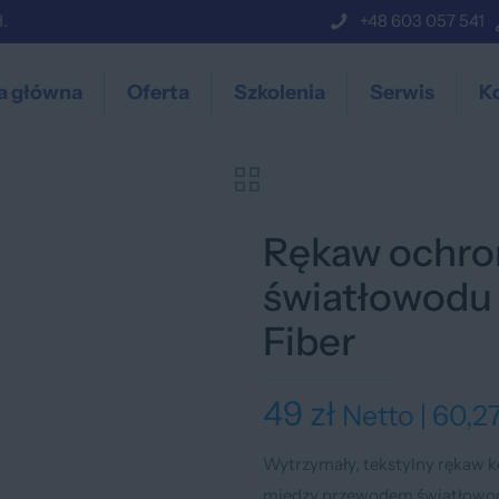
.
+48 603 057 541
a główna
Oferta
Szkolenia
Serwis
K
Rękaw ochro
światłowodu 
Fiber
49
zł
Netto |
60,2
Wytrzymały, tekstylny rękaw 
między przewodem światłowodo