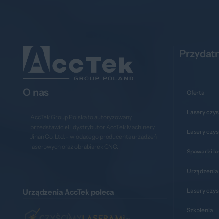
Przydatn
O nas
Oferta
Lasery czys
AccTek Group Polska to autoryzowany
przedstawiciel i dystrybutor AccTek Machinery
Lasery czy
Jinan Co. Ltd. - wiodącego producenta urządzeń
laserowych oraz obrabiarek CNC.
Spawarki l
Urządzenia 
Lasery czy
Urządzenia AccTek poleca
Szkolenia