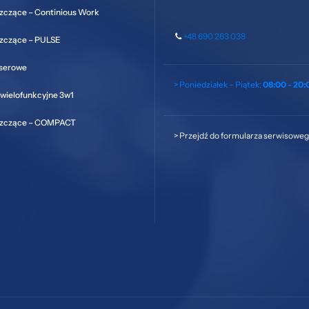
zczące – Continious Work
+48 690 263 038
szczące – PULSE
aserowe
> Poniedziałek – Piątek:
08:00 - 20:
wielofunkcyjne 3w1
szczące – COMPACT
>
Przejdź do formularza serwisowe