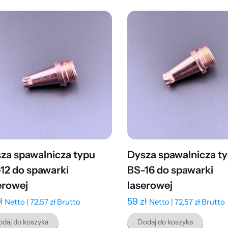
za spawalnicza typu
Dysza spawalnicza t
12 do spawarki
BS-16 do spawarki
erowej
laserowej
ł
59
zł
Netto |
72,57
zł
Brutto
Netto |
72,57
zł
Brutto
daj do koszyka
Dodaj do koszyka