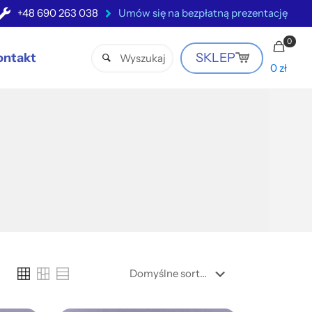
+48 690 263 038
Umów się na bezpłatną prezentację
0
ontakt
SKLEP
0 zł