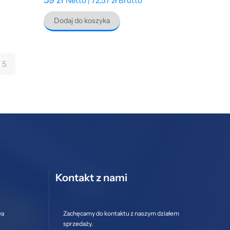
Netto |
72,57
zł
Brutto
Dodaj do koszyka
5
Kontakt z nami
wa
Zachęcamy do kontaktu z naszym działem
sprzedaży.