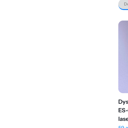
Do
Dys
ES-
las
59
z