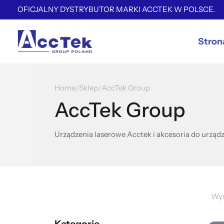
OFICJALNY DYSTRYBUTOR MARKI ACCTEK W POLSCE.
Stron
Home
Sklep
AccTek Group
/
/
AccTek Group
Urządzenia laserowe Acctek i akcesoria do urządz
Wyś