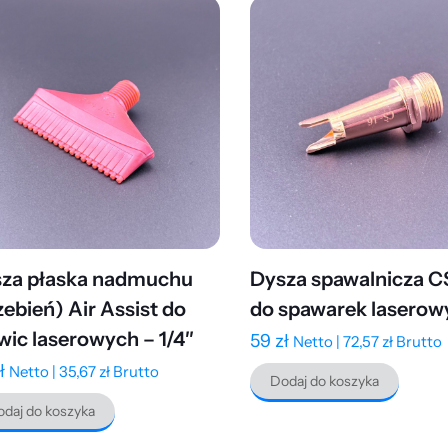
za płaska nadmuchu
Dysza spawalnicza C
zebień) Air Assist do
do spawarek laserow
wic laserowych – 1/4″
59
zł
Netto |
72,57
zł
Brutto
ł
Netto |
35,67
zł
Brutto
Dodaj do koszyka
daj do koszyka