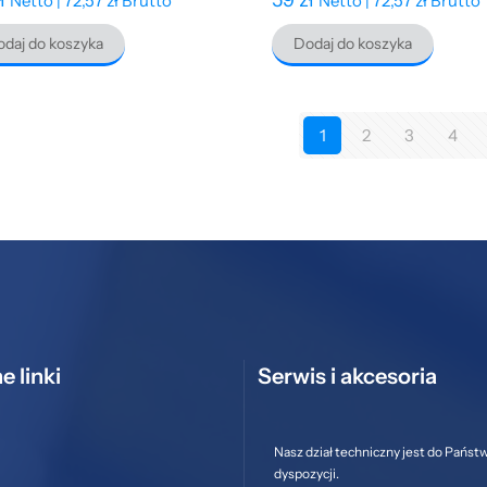
Netto |
72,57
zł
Brutto
Netto |
72,57
zł
Brutto
daj do koszyka
Dodaj do koszyka
1
2
3
4
e linki
Serwis i akcesoria
Nasz dział techniczny jest do Państ
dyspozycji.