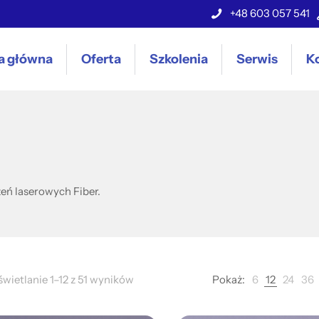
+48 603 057 541
a główna
Oferta
Szkolenia
Serwis
K
eń laserowych Fiber.
wietlanie 1–12 z 51 wyników
Pokaż:
6
12
24
36