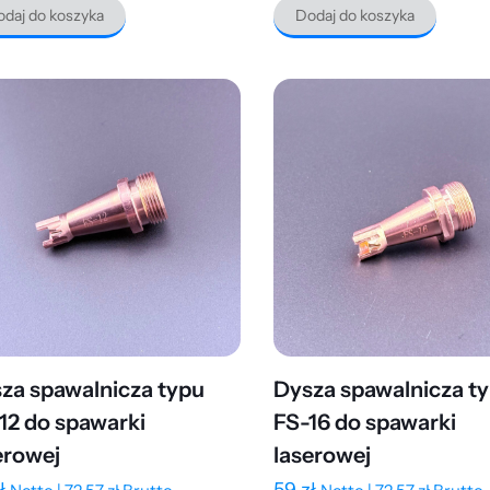
daj do koszyka
Dodaj do koszyka
za spawalnicza typu
Dysza spawalnicza t
12 do spawarki
FS-16 do spawarki
erowej
laserowej
ł
59
zł