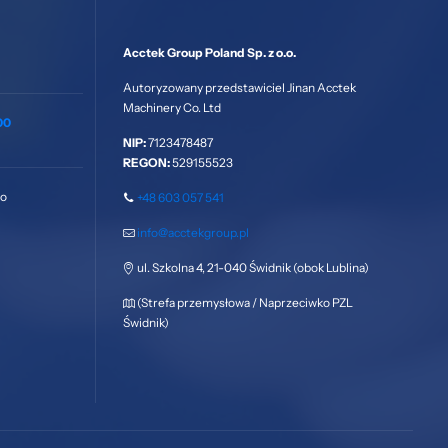
Acctek Group Poland Sp. z o.o.
Autoryzowany przedstawiciel Jinan Acctek
Machinery Co. Ltd
00
NIP:
7123478487
REGON:
529155523
go
+48 603 057 541
info@acctekgroup.pl
ul. Szkolna 4, 21-040 Świdnik (obok Lublina)
(Strefa przemysłowa / Naprzeciwko PZL
Świdnik)