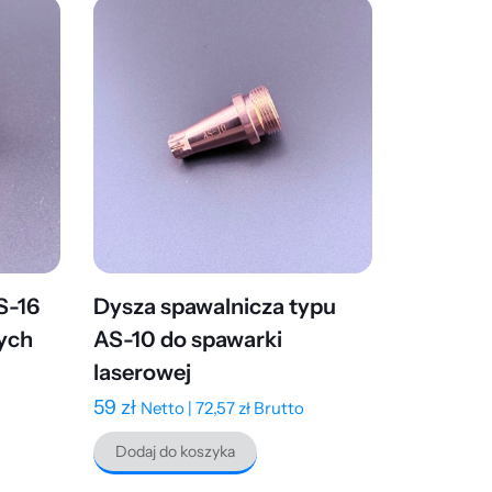
S-16
Dysza spawalnicza typu
ych
AS-10 do spawarki
laserowej
59
zł
Netto |
72,57
zł
Brutto
Dodaj do koszyka