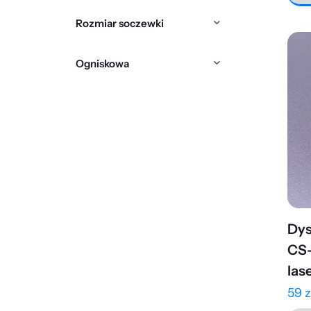
Rozmiar soczewki
Ogniskowa
Dys
CS-
las
59
z