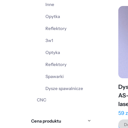
Inne
Opytka
Reflektory
3w1
Optyka
Reflektory
Spawarki
Dys
Dysze spawalnicze
AS-
CNC
las
59
z
Cena produktu
Do