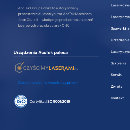
Lasery czys
AccTek Group Polska to autoryzowany
przedstawiciel i dystrybutor AccTek Machinery
Lasery czy
Jinan Co. Ltd. - wiodącego producenta urządzeń
laserowych oraz obrabiarek CNC.
Spawarki l
Urządzenia 
Lasery czy
Urządzenia AccTek poleca
Szkolenia
Serwis
Zobacz urządzenia Acctek przy pracy >
Zwroty
Kontakt
Certyfikat
ISO 9001:2015