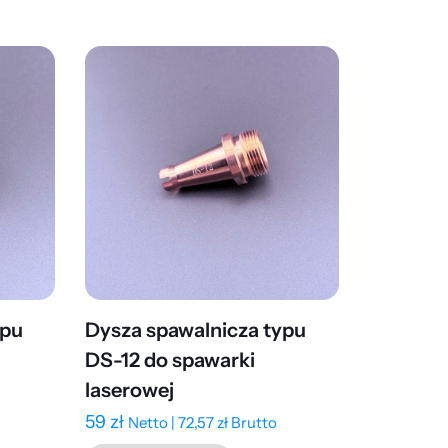
ypu
Dysza spawalnicza typu
DS-12 do spawarki
laserowej
59
zł
Netto |
72,57
zł
Brutto