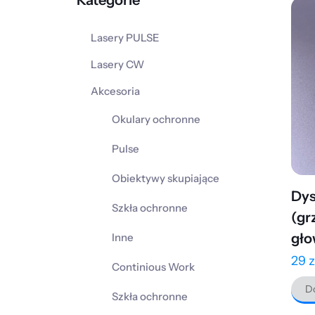
Kategorie
Lasery PULSE
Lasery CW
Akcesoria
Okulary ochronne
Pulse
Obiektywy skupiające
Dys
Szkła ochronne
(gr
gło
Inne
29
z
Continious Work
Do
Szkła ochronne