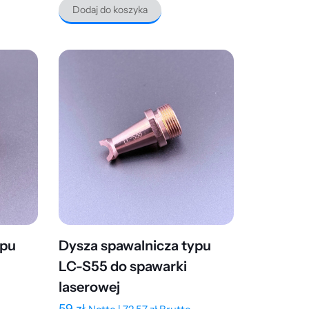
Dodaj do koszyka
ypu
Dysza spawalnicza typu
LC-S55 do spawarki
laserowej
59
zł