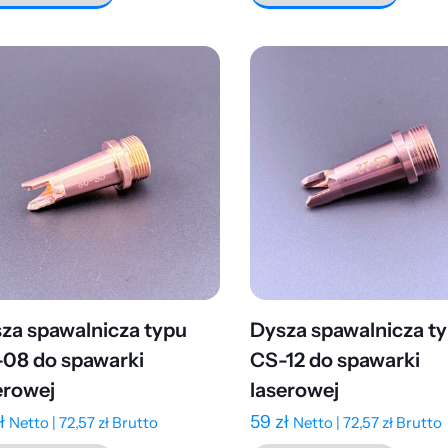
za spawalnicza typu
Dysza spawalnicza t
08 do spawarki
CS-12 do spawarki
erowej
laserowej
ł
59
zł
Netto |
72,57
zł
Brutto
Netto |
72,57
zł
Brutto