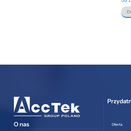
Do
Przydatn
O nas
Oferta