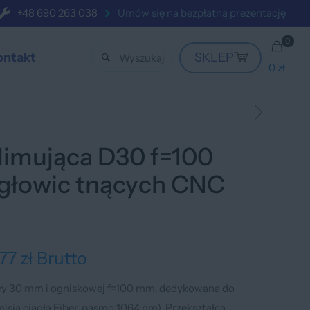
+48 690 263 038
Umów się na bezpłatną prezentację
0
ontakt
SKLEP
0 zł
limująca D30 f=100
głowic tnących CNC
,77
zł
Brutto
cy 30 mm i ogniskowej f=100 mm, dedykowana do
sja ciągła Fiber, pasmo 1064 nm). Przekształca