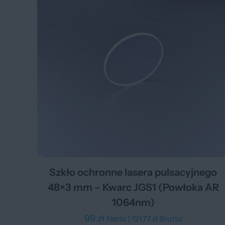
Szkło ochronne lasera pulsacyjnego
48×3 mm – Kwarc JGS1 (Powłoka AR
1064nm)
99
zł
Netto |
121,77
zł
Brutto