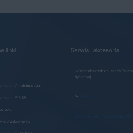
e linki
Serwis i akcesoria
Nasz dział techniczny jest do Państ
dyspozycji.
zczące – Continious Work
+48 690 263 038
szczące – PULSE
aserowe
> Poniedziałek – Piątek:
08:00 - 20:
wielofunkcyjne 3w1