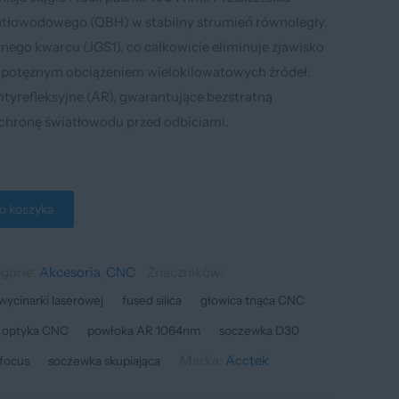
iatłowodowego (QBH) w stabilny strumień równoległy.
ego kwarcu (JGS1), co całkowicie eliminuje zjawisko
 potężnym obciążeniem wielokilowatowych źródeł.
tyrefleksyjne (AR), gwarantujące bezstratną
ochronę światłowodu przed odbiciami.
o koszyka
gorie:
Akcesoria
,
CNC
Znaczników:
wycinarki laserowej
fused silica
głowica tnąca CNC
optyka CNC
powłoka AR 1064nm
soczewka D30
Marka:
Acctek
focus
soczewka skupiająca