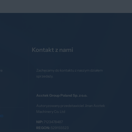
Kontakt z nami
wa
Zachęcamy do kontaktu z naszym działem
sprzedaży.
Acctek Group Poland Sp. z o.o.
Autoryzowany przedstawiciel Jinan Acctek
Machinery Co. Ltd
00
NIP:
7123478487
REGON:
529155523