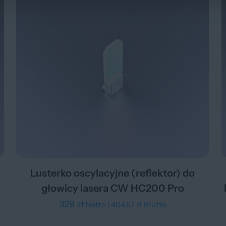
Lusterko oscylacyjne (reflektor) do
głowicy lasera CW HC200 Pro
329
zł
Netto |
404,67
zł
Brutto