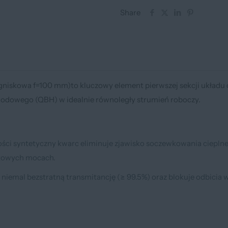
Share
tnących
CNC
(Fiber)
niskowa f=100 mm)to kluczowy element pierwszej sekcji układu 
łowodowego (QBH) w idealnie równoległy strumień roboczy.
ści syntetyczny kwarc eliminuje zjawisko soczewkowania cieplne
atowych mocach.
niemal bezstratną transmitancję (≥ 99.5%) oraz blokuje odbicia 