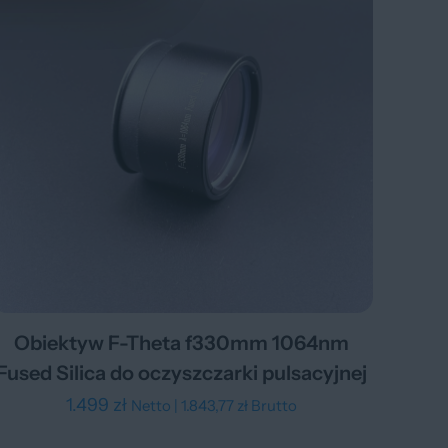
Obiektyw F-Theta f330mm 1064nm
Fused Silica do oczyszczarki pulsacyjnej
1.499
zł
Netto |
1.843,77
zł
Brutto