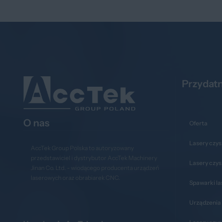
Przydatn
O nas
Oferta
Lasery czys
AccTek Group Polska to autoryzowany
przedstawiciel i dystrybutor AccTek Machinery
Lasery czy
Jinan Co. Ltd. - wiodącego producenta urządzeń
laserowych oraz obrabiarek CNC.
Spawarki l
Urządzenia 