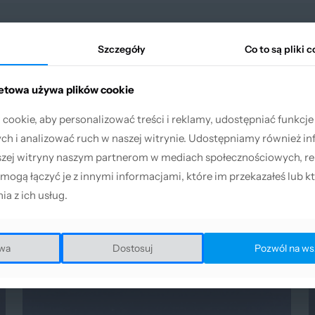
ing lens
)
Szczegóły
Szczegóły
Co to są pliki 
Co to są pliki 
used Silica)
netowa używa plików cookie
netowa używa plików cookie
ookie, aby personalizować treści i reklamy, udostępniać funkcj
ookie, aby personalizować treści i reklamy, udostępniać funkcj
h i analizować ruch w naszej witrynie. Udostępniamy również in
h i analizować ruch w naszej witrynie. Udostępniamy również in
owych głowicach tnących CNC.
szej witryny naszym partnerom w mediach społecznościowych, re
szej witryny naszym partnerom w mediach społecznościowych, re
 mogą łączyć je z innymi informacjami, które im przekazałeś lub kt
 mogą łączyć je z innymi informacjami, które im przekazałeś lub kt
ia z ich usług.
ia z ich usług.
wa
wa
Dostosuj
Dostosuj
Pozwól na ws
Pozwól na ws