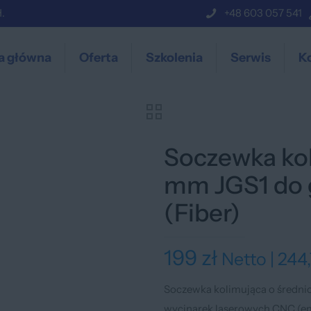
.
+48 603 057 541
a główna
Oferta
Szkolenia
Serwis
K
Soczewka ko
mm JGS1 do 
(Fiber)
199
zł
Netto |
244
Soczewka kolimująca o średni
wycinarek laserowych CNC (emi