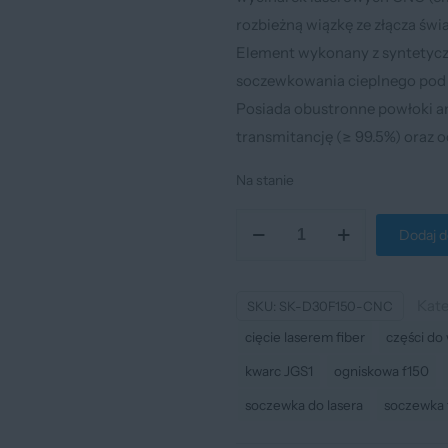
rozbieżną wiązkę ze złącza św
Element wykonany z syntetyczn
soczewkowania cieplnego pod
Posiada obustronne powłoki an
transmitancję (≥ 99.5%) oraz 
Na stanie
ilość
Dodaj d
Soczewka
kolimująca
D30
Kate
SKU:
SK-D30F150-CNC
f=100
cięcie laserem fiber
części do 
mm
kwarc JGS1
ogniskowa f150
JGS1
soczewka do lasera
soczewka 
do
głowic