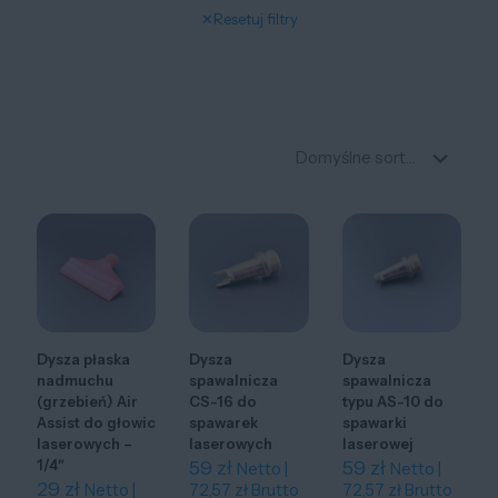
✕
Resetuj filtry
Dysza płaska
Dysza
Dysza
nadmuchu
spawalnicza
spawalnicza
(grzebień) Air
CS-16 do
typu AS-10 do
Assist do głowic
spawarek
spawarki
laserowych –
laserowych
laserowej
1/4″
59
zł
59
zł
Netto |
Netto |
29
zł
Netto |
72,57
zł
Brutto
72,57
zł
Brutto