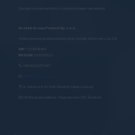
Zachęcamy do kontaktu z naszym działem sprzedaży.
Acctek Group Poland Sp. z o.o.
Autoryzowany przedstawiciel Jinan Acctek Machinery Co. Ltd
NIP:
7123478487
REGON:
529155523
+48 603 057 541
info@acctekgroup.pl
ul. Szkolna 4, 21-040 Świdnik (obok Lublina)
(Strefa przemysłowa / Naprzeciwko PZL Świdnik)