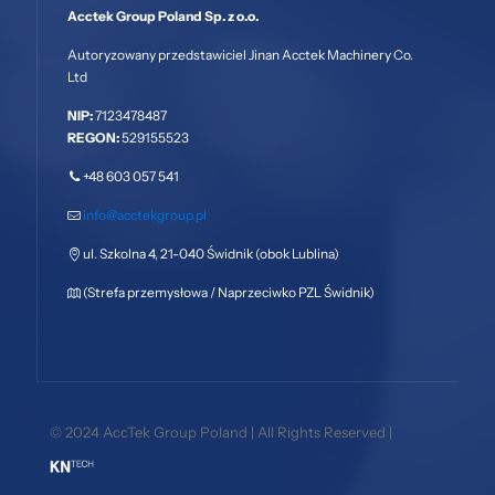
Acctek Group Poland Sp. z o.o.
Autoryzowany przedstawiciel Jinan Acctek Machinery Co.
Ltd
NIP:
7123478487
REGON:
529155523
+48 603 057 541
info@acctekgroup.pl
ul. Szkolna 4, 21-040 Świdnik (obok Lublina)
(Strefa przemysłowa / Naprzeciwko PZL Świdnik)
© 2024 AccTek Group Poland | All Rights Reserved |