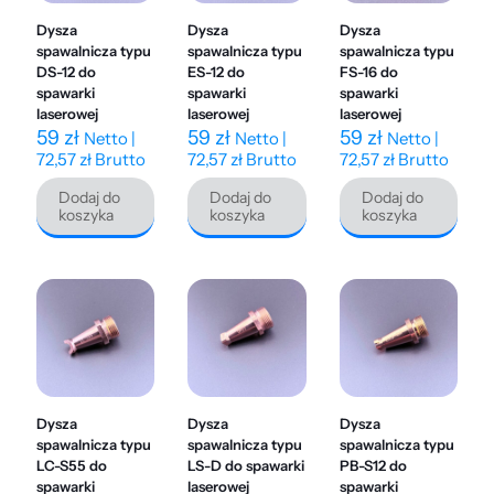
Dysza
Dysza
Dysza
spawalnicza typu
spawalnicza typu
spawalnicza typu
DS-12 do
ES-12 do
FS-16 do
spawarki
spawarki
spawarki
laserowej
laserowej
laserowej
59
zł
59
zł
59
zł
Netto |
Netto |
Netto |
72,57
zł
Brutto
72,57
zł
Brutto
72,57
zł
Brutto
Dodaj do
Dodaj do
Dodaj do
koszyka
koszyka
koszyka
Dysza
Dysza
Dysza
spawalnicza typu
spawalnicza typu
spawalnicza typu
LC-S55 do
LS-D do spawarki
PB-S12 do
spawarki
laserowej
spawarki