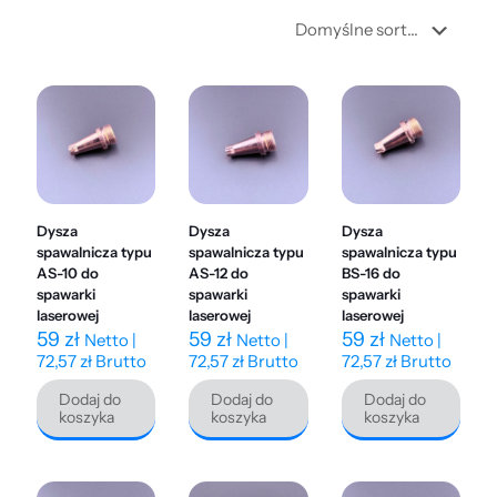
Dysza
Dysza
Dysza
spawalnicza typu
spawalnicza typu
spawalnicza typu
AS-10 do
AS-12 do
BS-16 do
spawarki
spawarki
spawarki
laserowej
laserowej
laserowej
59
zł
59
zł
59
zł
Netto |
Netto |
Netto |
72,57
zł
Brutto
72,57
zł
Brutto
72,57
zł
Brutto
Dodaj do
Dodaj do
Dodaj do
koszyka
koszyka
koszyka