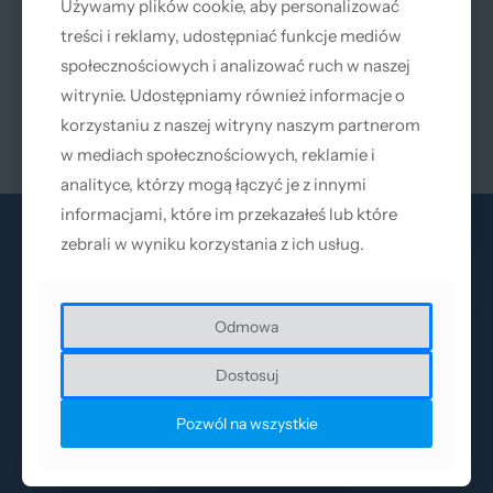
Używamy plików cookie, aby personalizować
Używamy plików cookie, aby personalizować
treści i reklamy, udostępniać funkcje mediów
treści i reklamy, udostępniać funkcje mediów
Szkło ochronne lasera CW
społecznościowych i analizować ruch w naszej
społecznościowych i analizować ruch w naszej
30×5 mm – Kwarc JGS1
(Powłoka AR 1064nm)
witrynie. Udostępniamy również informacje o
witrynie. Udostępniamy również informacje o
49
zł
Netto |
60,27
zł
korzystaniu z naszej witryny naszym partnerom
korzystaniu z naszej witryny naszym partnerom
Brutto
w mediach społecznościowych, reklamie i
w mediach społecznościowych, reklamie i
analityce, którzy mogą łączyć je z innymi
analityce, którzy mogą łączyć je z innymi
informacjami, które im przekazałeś lub które
informacjami, które im przekazałeś lub które
zebrali w wyniku korzystania z ich usług.
zebrali w wyniku korzystania z ich usług.
Odmowa
Odmowa
O nas
Dostosuj
Dostosuj
AccTek Group Polska to autoryzowany przedstawiciel i
Pozwól na wszystkie
Pozwól na wszystkie
dystrybutor AccTek Machinery Jinan Co. Ltd. - wiodącego
producenta urządzeń laserowych oraz obrabiarek CNC.