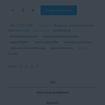
ilość
Dodaj do koszyka
Szkło
ochronne
wyjścia
światłowodu
SKU:
SOW-CW
Kategorie:
Akcesoria
,
Continuous Work
,
do
Szkła ochronne
Znaczników:
AccTek Group
lasera
akcesoria do lasera cw
części do spawarki laserowej
CW
(1064
optyka 1064nm
osłona wyjścia fiber
soczewka ochronna cw
nm)
Marka:
szkło ochronne światłowodu
złącze qbh osłona
Acctek
Share
Opis
Informacje dodatkowe
Opinie
0