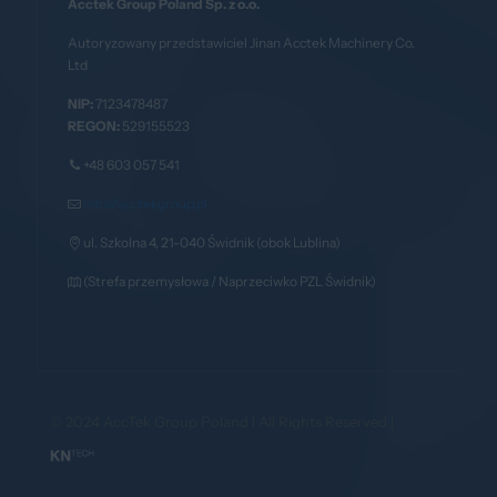
Acctek Group Poland Sp. z o.o.
Autoryzowany przedstawiciel Jinan Acctek Machinery Co.
Ltd
NIP:
7123478487
REGON:
529155523
+48 603 057 541
info@acctekgroup.pl
ul. Szkolna 4, 21-040 Świdnik (obok Lublina)
(Strefa przemysłowa / Naprzeciwko PZL Świdnik)
© 2024 AccTek Group Poland | All Rights Reserved |